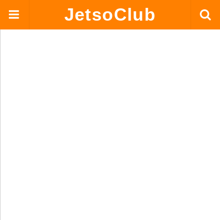
JetsoClub