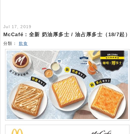
Jul 17, 2019
McCafé：全新 奶油厚多士 / 油占厚多士（18/7起）
分類：
飲食