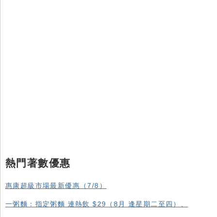
熱門著數優惠
惠康超級市場最新優惠（7/8）
一粥麵：指定粥麵 連熱飲 $29（8月 逢星期二至四）、