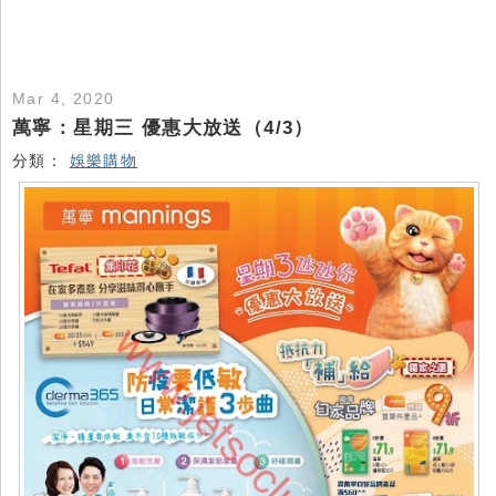
Mar 4, 2020
萬寧：星期三 優惠大放送（4/3）
分類：
娛樂購物