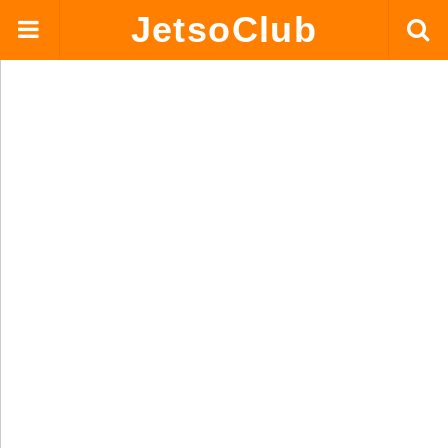
JetsoClub