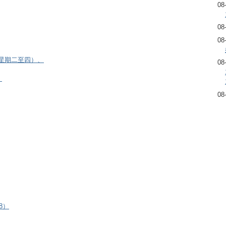
08
08
08
逢星期二至四）、
08
）
08
8）