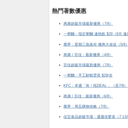
熱門著數優惠
惠康超級市場最新優惠（7/8）
一粥麵：指定粥麵 連熱飲 $29（8月 
萬寧：星期三氹氹你 優惠大放送（5/8
惠康 / 百佳：最新優惠（4/8）
百佳超級市場最新優惠（7/8）
一粥麵：手工鮮蝦雲吞 $29/盒
KFC ：本週「肯！抵DEAL 」（至7/8）
惠康 / 百佳：最新優惠（6/8）
萬寧：周五購物攻略（7/8）
佳宝食品超級市場：週週佳驚喜（7-13/