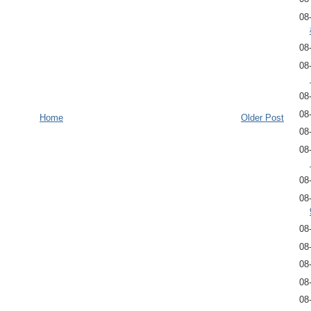
08
08
08
08
08
Home
Older Post
08
08
08
08
08
08
08
08
08