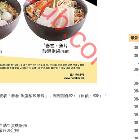
最新
08
08
08
08
08
者「春卷·魚蛋酸辣米線」，碗碗都係$27 （原價：$38） !
08
08
08
08
通自助售賣機服務
留最終決定權
08
08