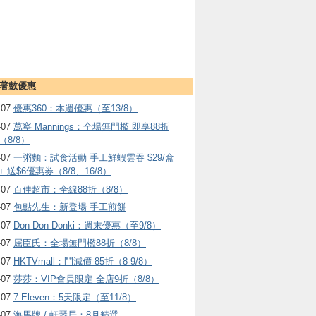
著數優惠
-07
優惠360：本週優惠（至13/8）
-07
萬寧 Mannings：全場無門檻 即享88折
（8/8）
-07
一粥麵：試食活動 手工鮮蝦雲吞 $29/盒
+ 送$6優惠券（8/8、16/8）
-07
百佳超市：全線88折（8/8）
-07
包點先生：新登場 手工煎餅
-07
Don Don Donki：週末優惠（至9/8）
-07
屈臣氏：全場無門檻88折（8/8）
-07
HKTVmall ：鬥減價 85折（8-9/8）
-07
莎莎：VIP會員限定 全店9折（8/8）
-07
7-Eleven：5天限定（至11/8）
-07
海馬牌 / 軒琴居：8月精選