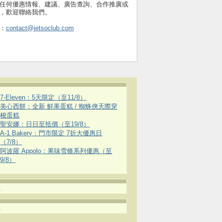
任何優惠情報、建議、廣告查詢、合作推廣或
，歡迎聯絡我們。
：
contact@jetsoclub.com
7-Eleven：5天限定（至11/8）
美心西餅：全新 鮮果蛋糕 / 蜘蛛俠天際穿
梭蛋糕
聖安娜：日日至抵價（至19/8）
A-1 Bakery：門市限定 7折大優惠日
（7/8）
阿波羅 Appolo：果味雪條系列優惠（至
9/8）
.
.