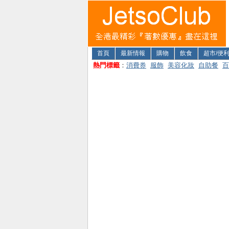
首頁
最新情報
購物
飲食
超市/便
熱門標籤
：
消費券
服飾
美容化妝
自助餐
百