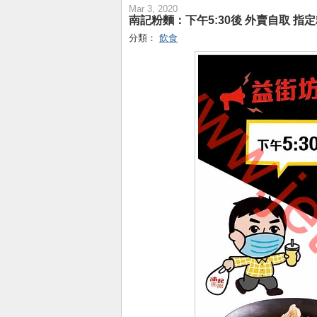
Mar 3, 2020
南記粉麵：下午5:30後 外賣自取 指定粉
分類：
飲食