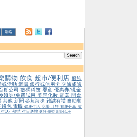
聯絡
樂購物
飲食
超市/便利店
服飾
游或活動
網購
銀行或信用卡
交通或通
百貨公司
數碼科技
嬰童
優惠券/現金
/換領券/免費試用
美容化妝
電器
開倉
票
其他
新聞
參茸海味
雜誌有禮
自助餐
子錢包
電腦
健康生活
商場
月餅
有趣分享
演
會
生活小智慧
生日送禮
烹飪
學習
電腦小貼士