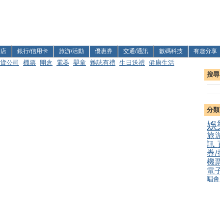
利店
銀行/信用卡
旅游/活動
優惠券
交通/通訊
數碼科技
有趣分享
貨公司
機票
開倉
電器
嬰童
雜誌有禮
生日送禮
健康生活
搜尋
分類
娛
旅
訊
券
機
電
唱