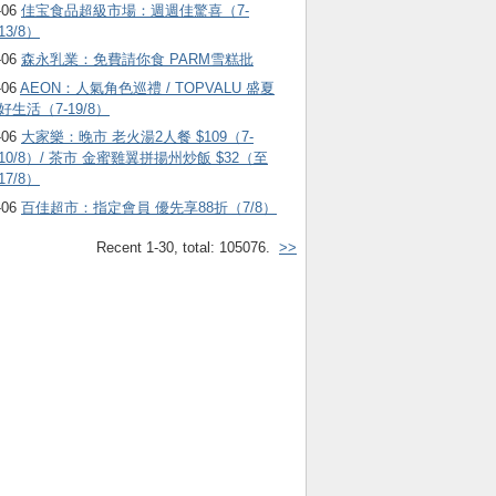
-06
佳宝食品超級市場：週週佳驚喜（7-
13/8）
-06
森永乳業：免費請你食 PARM雪糕批
-06
AEON：人氣角色巡禮 / TOPVALU 盛夏
好生活（7-19/8）
-06
大家樂：晚市 老火湯2人餐 $109（7-
10/8）/ 茶市 金蜜雞翼拼揚州炒飯 $32（至
17/8）
-06
百佳超市：指定會員 優先享88折（7/8）
Recent 1-30, total: 105076.
>>