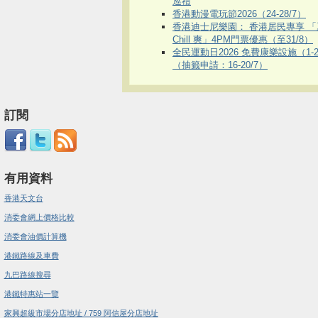
巡禮
香港動漫電玩節2026（24-28/7）
香港迪士尼樂園： 香港居民專享 「
Chill 爽」4PM門票優惠（至31/8）
全民運動日2026 免費康樂設施（1-2
（抽籤申請：16-20/7）
訂閱
有用資料
香港天文台
消委會網上價格比較
消委會油價計算機
港鐵路線及車費
九巴路線搜尋
港鐵特惠站一覽
家興超級市場分店地址 / 759 阿信屋分店地址