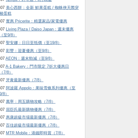
-07
美心西餅：全新 鮮果蛋糕 / 蜘蛛俠天際穿
梭蛋糕
-07
實惠 Pricerite：精選家品/家電優惠
-07
Living Plaza / Daiso Japan：週末優惠
（至9/8）
-07
聖安娜：日日至抵價（至19/8）
-07
彩豐：迎夏優惠（至9/8）
-07
AEON：週末勁減（至9/8）
-07
A-1 Bakery：門市限定 7折大優惠日
（7/8）
-07
牙膏最新優惠（7/8）
-07
阿波羅 Appolo：果味雪條系列優惠（至
9/8）
-07
萬寧：周五購物攻略（7/8）
-07
屈臣氏最新購物優惠（7/8）
-07
惠康超級市場最新優惠（7/8）
-07
百佳超級市場最新優惠（7/8）
-07
MTR Mobile：港鐵即時賞（7/8）