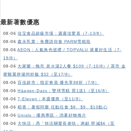
最新著數優惠
08-06
佳宝食品超級市場：週週佳驚喜（7-13/8）
08-06
森永乳業：免費請你食 PARM雪糕批
08-06
AEON：人氣角色巡禮 / TOPVALU 盛夏好生活（7-
19/8）
08-06
大家樂：晚市 老火湯2人餐 $109（7-10/8）/ 茶市 金
蜜雞翼拼揚州炒飯 $32（至17/8）
08-06
百佳超市：指定會員 優先享88折（7/8）
08-06
Häagen-Dazs ：雙球雪糕 買1送1（至16/8）
08-06
7-Eleven：本週優惠（至11/8）
08-06
稻香：暑假同樂 任點任食 $8、$9、$10點心
08-06
Uniqlo：優惠專區 - 消暑好物推介
08-06
大快活：憑「快活關愛長者咭」惠顧 即減$6（至