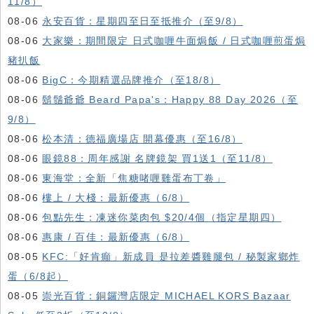
11/8）
08-06
永安百貨：星期四至日至抵推介（至9/8）
08-06
大家樂：期間限定 日式咖喱牛面焗飯 / 日式咖喱煎蛋焗
豬扒飯
08-06
BigC：今期精選品牌推介（至18/8）
08-06
鬍鬚爺爺 Beard Papa's：Happy 88 Day 2026（至
9/8）
08-06
松本清：德福廣場店 開幕優惠（至16/8）
08-06
眼鏡88：周年感謝 名牌鏡架 買1送1（至11/8）
08-06
東海堂：全新「焦糖啫喱雞蛋布丁卷」
08-06
樓上 / 大棧：最新優惠（6/8）
08-06
包點先生：凍迷你菜肉包 $20/4個（指定星期四）
08-06
惠康 / 百佳：最新優惠（6/8）
08-05
KFC:「好肯癲」新成員 是拉差醬雞腿包 / 秘製家鄉炸
蛋（6/8起）
08-05
崇光百貨：銅鑼灣店限定 MICHAEL KORS Bazaar