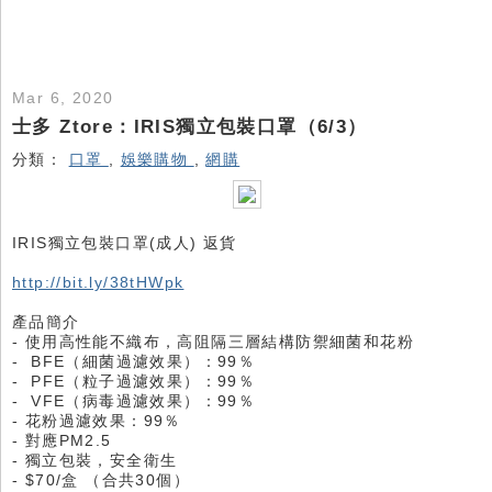
Mar 6, 2020
士多 Ztore：IRIS獨立包裝口罩（6/3）
分類：
口罩
,
娛樂購物
,
網購
IRIS獨立包裝口罩(成人) 返貨
http://bit.ly/38tHWpk
產品簡介
- 使用高性能不織布，高阻隔三層結構防禦細菌和花粉
- BFE（細菌過濾效果）：99％
- PFE（粒子過濾效果）：99％
- VFE（病毒過濾效果）：99％
- 花粉過濾效果：99％
- 對應PM2.5
- 獨立包裝，安全衛生
- $70/盒 （合共30個）