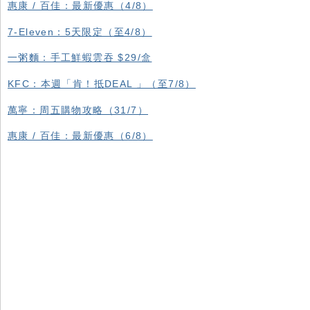
惠康 / 百佳：最新優惠（4/8）
7-Eleven：5天限定（至4/8）
一粥麵：手工鮮蝦雲吞 $29/盒
KFC ：本週「肯！抵DEAL 」（至7/8）
萬寧：周五購物攻略（31/7）
惠康 / 百佳：最新優惠（6/8）