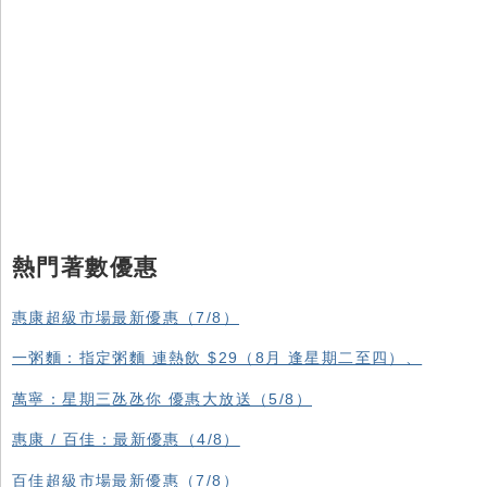
熱門著數優惠
惠康超級市場最新優惠（7/8）
一粥麵：指定粥麵 連熱飲 $29（8月 逢星期二至四）、
萬寧：星期三氹氹你 優惠大放送（5/8）
惠康 / 百佳：最新優惠（4/8）
百佳超級市場最新優惠（7/8）