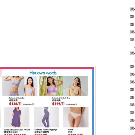
08
08
08
08
08
08
08
08
08
08
08
08
08
08
08