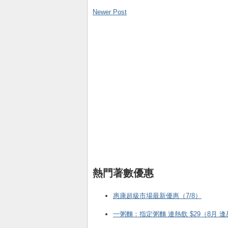
Newer Post
熱門著數優惠
惠康超級市場最新優惠（7/8）
一粥麵：指定粥麵 連熱飲 $29（8月 