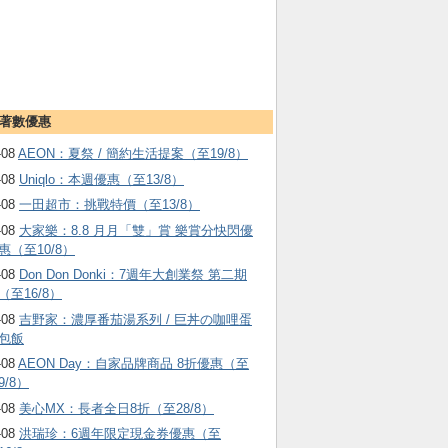
著數優惠
-08
AEON：夏祭 / 簡約生活提案（至19/8）
-08
Uniqlo：本週優惠（至13/8）
-08
一田超市：挑戰特價（至13/8）
-08
大家樂：8.8 月月「雙」賞 樂賞分快閃優
惠（至10/8）
-08
Don Don Donki：7週年大創業祭 第二期
（至16/8）
-08
吉野家：濃厚番茄湯系列 / 巨丼の咖哩蛋
包飯
-08
AEON Day：自家品牌商品 8折優惠（至
9/8）
-08
美心MX：長者全日8折（至28/8）
-08
洪瑞珍：6週年限定現金券優惠（至