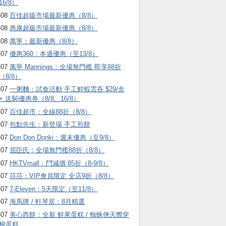
16/8）
-08
百佳超級市場最新優惠（8/8）
-08
惠康超級市場最新優惠（8/8）
-08
萬寧：最新優惠（8/8）
-07
優惠360：本週優惠（至13/8）
-07
萬寧 Mannings：全場無門檻 即享88折
（8/8）
-07
一粥麵：試食活動 手工鮮蝦雲吞 $29/盒
+ 送$6優惠券（8/8、16/8）
-07
百佳超市：全線88折（8/8）
-07
包點先生：新登場 手工煎餅
-07
Don Don Donki：週末優惠（至9/8）
-07
屈臣氏：全場無門檻88折（8/8）
-07
HKTVmall ：鬥減價 85折（8-9/8）
-07
莎莎：VIP會員限定 全店9折（8/8）
-07
7-Eleven：5天限定（至11/8）
-07
海馬牌 / 軒琴居：8月精選
-07
美心西餅：全新 鮮果蛋糕 / 蜘蛛俠天際穿
梭蛋糕