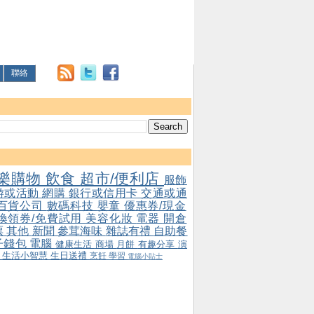
聯絡
樂購物
飲食
超市/便利店
服飾
游或活動
網購
銀行或信用卡
交通或通
百貨公司
數碼科技
嬰童
優惠券/現金
/換領券/免費試用
美容化妝
電器
開倉
票
其他
新聞
參茸海味
雜誌有禮
自助餐
子錢包
電腦
健康生活
商場
月餅
有趣分享
演
會
生活小智慧
生日送禮
烹飪
學習
電腦小貼士