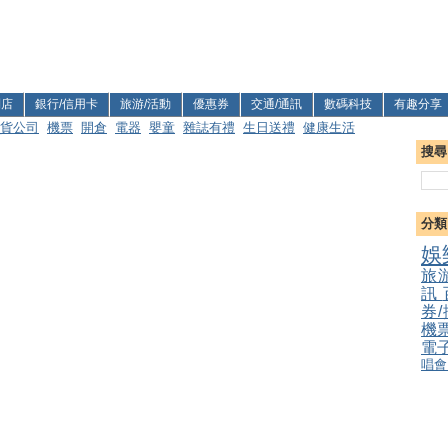
利店
銀行/信用卡
旅游/活動
優惠券
交通/通訊
數碼科技
有趣分享
貨公司
機票
開倉
電器
嬰童
雜誌有禮
生日送禮
健康生活
搜尋
分類
娛
旅
訊
券
機
電
唱