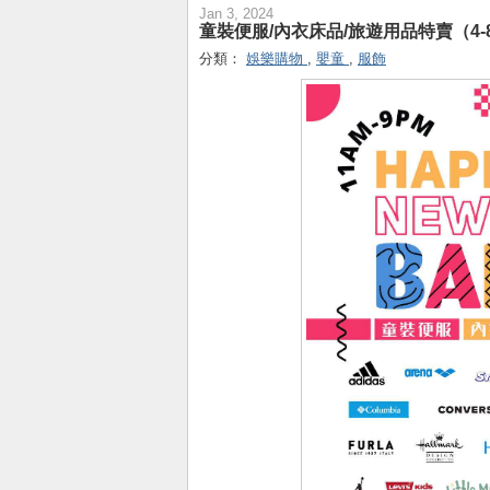
Jan 3, 2024
童裝便服/內衣床品/旅遊用品特賣（4-8
分類：
娛樂購物
,
嬰童
,
服飾