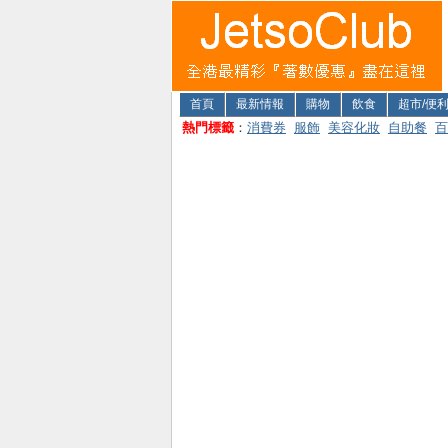
首頁
最新情報
購物
飲食
超市/便
熱門標籤
：
消費券
服飾
美容化妝
自助餐
百