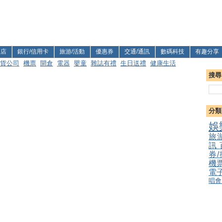
利店
銀行/信用卡
旅游/活動
優惠券
交通/通訊
數碼科技
有趣分享
貨公司
機票
開倉
電器
嬰童
雜誌有禮
生日送禮
健康生活
搜尋
分類
娛
旅
訊
券
機
電
唱