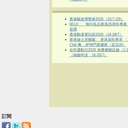
香港貓迷博覽會2026（31/7-2/8）
MUJI：「無印良品香港25周年專
巡禮
香港動漫電玩節2026（24-28/7）
香港迪士尼樂園： 香港居民專享 「
Chill 爽」4PM門票優惠（至31/8）
全民運動日2026 免費康樂設施（1-2
（抽籤申請：16-20/7）
訂閱