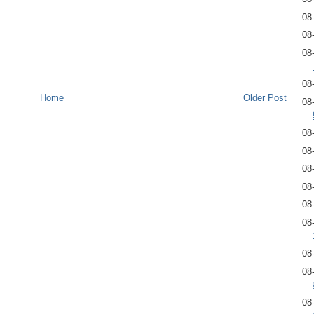
08
08
08
08
Home
Older Post
08
08
08
08
08
08
08
08
08
08