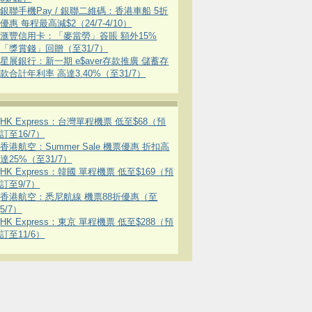
銀聯手機Pay / 銀聯二維碼：香港車船 5折
優惠 每程最高減$2（24/7-4/10）
滙豐信用卡：「麥當勞」簽賬 額外15%
「獎賞錢」回贈（至31/7）
星展銀行：新一期 e$aver存款推廣 儲蓄存
款合計年利率 高達3.40%（至31/7）
HK Express：台灣單程機票 低至$68（預
訂至16/7）
香港航空：Summer Sale 機票優惠 折扣高
達25%（至31/7）
HK Express：韓國 單程機票 低至$169（預
訂至9/7）
香港航空：悉尼航線 機票88折優惠（至
5/7）
HK Express：東京 單程機票 低至$288（預
訂至11/6）