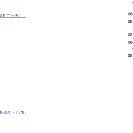
08
逢星期二至四）、
08
）
08
08
08
8折優惠（至7/8）