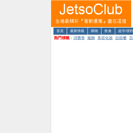
首頁
最新情報
購物
飲食
超市/便
熱門標籤
：
消費券
服飾
美容化妝
自助餐
百