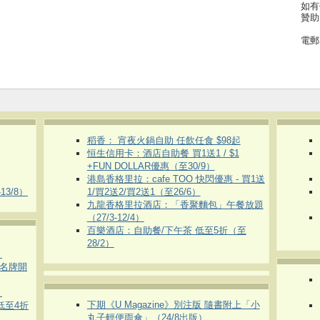
如有
贊助
電郵
稻香： 宵夜火鍋自助 任飲任食 $98起
恒生信用卡：酒店自助餐 買1送1 / $1
+FUN DOLLAR優惠（至30/9）
港島香格里拉：cafe TOO 快閃優惠 - 買1送
3/8）
1/買2送2/買2送1（至26/6）
九龍香格里拉酒店：「香聚麵包」午餐放題
（27/3-12/4）
百樂酒店：自助餐/下午茶 低至5折（至
28/2）
）
運動名牌開
）
下期《U Magazine》別注版 隨書附上「小
 低至4折
丸子輕便雨傘」（24/8出版）