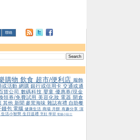
聯絡
樂購物
飲食
超市/便利店
服飾
游或活動
網購
銀行或信用卡
交通或通
百貨公司
數碼科技
嬰童
優惠券/現金
/換領券/免費試用
美容化妝
電器
開倉
票
其他
新聞
參茸海味
雜誌有禮
自助餐
子錢包
電腦
健康生活
商場
月餅
有趣分享
演
會
生活小智慧
生日送禮
烹飪
學習
電腦小貼士