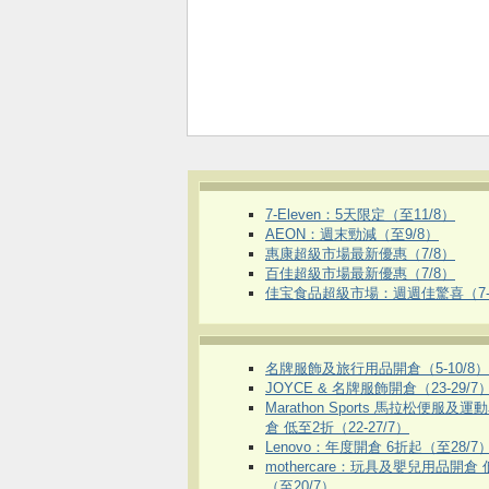
7-Eleven：5天限定（至11/8）
AEON：週末勁減（至9/8）
惠康超級市場最新優惠（7/8）
百佳超級市場最新優惠（7/8）
佳宝食品超級市場：週週佳驚喜（7-1
名牌服飾及旅行用品開倉（5-10/8）
JOYCE & 名牌服飾開倉（23-29/7
Marathon Sports 馬拉松便服及
倉 低至2折（22-27/7）
Lenovo：年度開倉 6折起（至28/7
mothercare：玩具及嬰兒用品開倉
（至20/7）