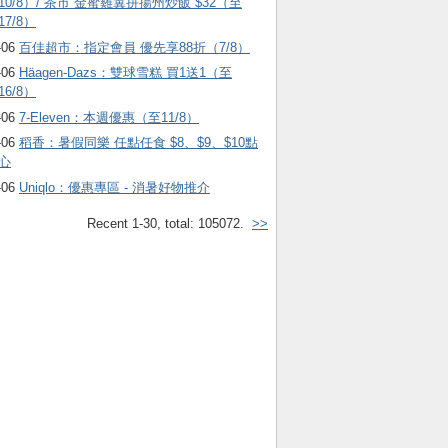
10/8）/ 茶市 金蜜雞翼拼揚州炒飯 $32（至
17/8）
-06
百佳超市：指定會員 優先享88折（7/8）
-06
Häagen-Dazs ：雙球雪糕 買1送1（至
16/8）
-06
7-Eleven：本週優惠（至11/8）
-06
稻香：暑假同樂 任點任食 $8、$9、$10點
心
-06
Uniqlo：優惠專區 - 消暑好物推介
Recent 1-30, total: 105072.
>>