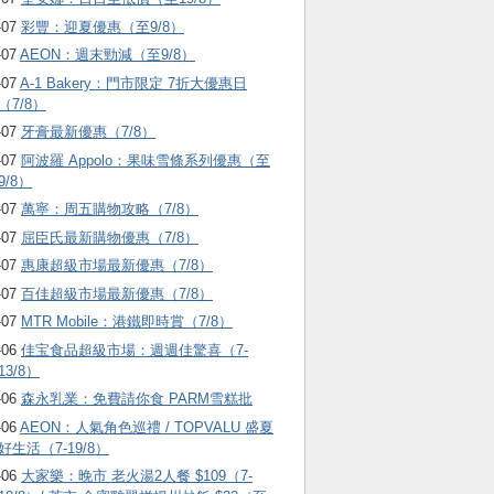
-07
彩豐：迎夏優惠（至9/8）
-07
AEON：週末勁減（至9/8）
-07
A-1 Bakery：門市限定 7折大優惠日
（7/8）
-07
牙膏最新優惠（7/8）
-07
阿波羅 Appolo：果味雪條系列優惠（至
9/8）
-07
萬寧：周五購物攻略（7/8）
-07
屈臣氏最新購物優惠（7/8）
-07
惠康超級市場最新優惠（7/8）
-07
百佳超級市場最新優惠（7/8）
-07
MTR Mobile：港鐵即時賞（7/8）
-06
佳宝食品超級市場：週週佳驚喜（7-
13/8）
-06
森永乳業：免費請你食 PARM雪糕批
-06
AEON：人氣角色巡禮 / TOPVALU 盛夏
好生活（7-19/8）
-06
大家樂：晚市 老火湯2人餐 $109（7-