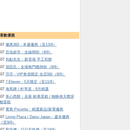
著數優惠
-07
優惠360：本週優惠（至13/8）
-07
百佳超市：全線88折（8/8）
-07
包點先生：新登場 手工煎餅
-07
屈臣氏：全場無門檻88折（8/8）
-07
莎莎：VIP會員限定 全店9折（8/8）
-07
7-Eleven：5天限定（至11/8）
-07
海馬牌 / 軒琴居：8月精選
-07
美心西餅：全新 鮮果蛋糕 / 蜘蛛俠天際穿
梭蛋糕
-07
實惠 Pricerite：精選家品/家電優惠
-07
Living Plaza / Daiso Japan：週末優惠
（至9/8）
-07
聖安娜：日日至抵價（至19/8）