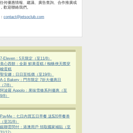
任何優惠情報、建議、廣告查詢、合作推廣或
，歡迎聯絡我們。
：
contact@jetsoclub.com
7-Eleven：5天限定（至11/8）
美心西餅：全新 鮮果蛋糕 / 蜘蛛俠天際穿
梭蛋糕
聖安娜：日日至抵價（至19/8）
A-1 Bakery：門市限定 7折大優惠日
（7/8）
阿波羅 Appolo：果味雪條系列優惠（至
9/8）
PayMe：七日內買五日早餐 送$20早餐券
（至31/8）
銀聯雲閃付：港澳用戶 領取國家補貼（至
31/12）