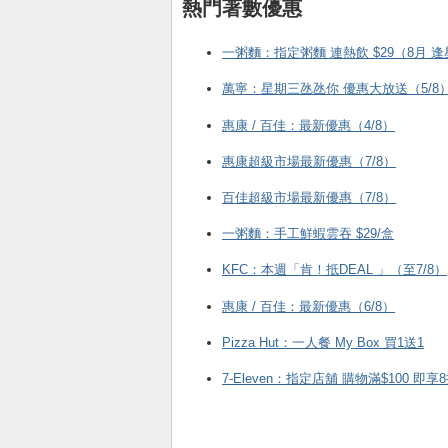
熱門著數優惠
一粥麵：指定粥麵 連熱飲 $29（8月 
萬寧：星期三氹氹你 優惠大放送（5/8
惠康 / 百佳：最新優惠（4/8）
惠康超級市場最新優惠（7/8）
百佳超級市場最新優惠（7/8）
一粥麵：手工鮮蝦雲吞 $29/盒
KFC ：本週「肯！抵DEAL 」（至7/8）
惠康 / 百佳：最新優惠（6/8）
Pizza Hut：一人餐 My Box 買1送1
7-Eleven：指定店舖 購物滿$100 即享