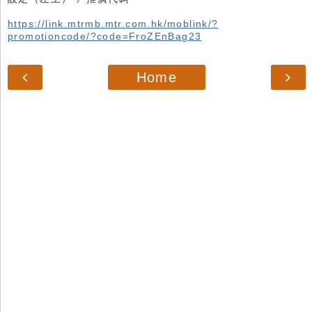
https://link.mtrmb.mtr.com.hk/moblink/?
promotioncode/?code=FroZEnBag23
Home