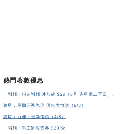
熱門著數優惠
一粥麵：指定粥麵 連熱飲 $29（8月 逢星期二至四）、
萬寧：星期三氹氹你 優惠大放送（5/8）
惠康 / 百佳：最新優惠（4/8）
一粥麵：手工鮮蝦雲吞 $29/盒