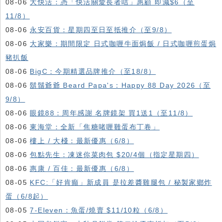
08-06
大快活：憑「快活關愛長者咭」惠顧 即減$6（至
11/8）
08-06
永安百貨：星期四至日至抵推介（至9/8）
08-06
大家樂：期間限定 日式咖喱牛面焗飯 / 日式咖喱煎蛋焗
豬扒飯
08-06
BigC：今期精選品牌推介（至18/8）
08-06
鬍鬚爺爺 Beard Papa's：Happy 88 Day 2026（至
9/8）
08-06
眼鏡88：周年感謝 名牌鏡架 買1送1（至11/8）
08-06
東海堂：全新「焦糖啫喱雞蛋布丁卷」
08-06
樓上 / 大棧：最新優惠（6/8）
08-06
包點先生：凍迷你菜肉包 $20/4個（指定星期四）
08-06
惠康 / 百佳：最新優惠（6/8）
08-05
KFC:「好肯癲」新成員 是拉差醬雞腿包 / 秘製家鄉炸
蛋（6/8起）
08-05
7-Eleven：魚蛋/燒賣 $11/10粒（6/8）