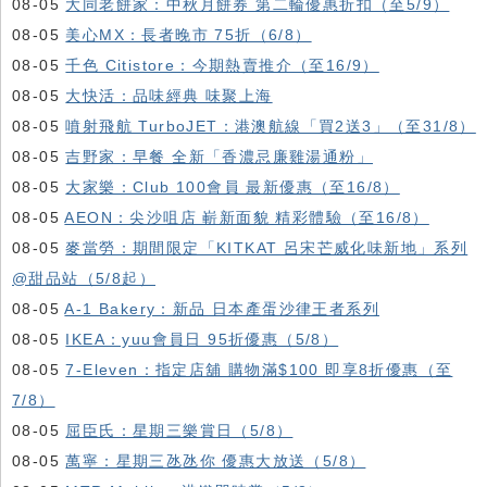
08-05
大同老餅家：中秋月餅券 第二輪優惠折扣（至5/9）
08-05
美心MX：長者晚市 75折（6/8）
08-05
千色 Citistore：今期熱賣推介（至16/9）
08-05
大快活：品味經典 味聚上海
08-05
噴射飛航 TurboJET：港澳航線「買2送3」（至31/8）
08-05
吉野家：早餐 全新「香濃忌廉雞湯通粉」
08-05
大家樂：Club 100會員 最新優惠（至16/8）
08-05
AEON：尖沙咀店 嶄新面貌 精彩體驗（至16/8）
08-05
麥當勞：期間限定「KITKAT 呂宋芒威化味新地」系列
@甜品站（5/8起）
08-05
A-1 Bakery：新品 日本產蛋沙律王者系列
08-05
IKEA：yuu會員日 95折優惠（5/8）
08-05
7-Eleven：指定店舖 購物滿$100 即享8折優惠（至
7/8）
08-05
屈臣氏：星期三樂賞日（5/8）
08-05
萬寧：星期三氹氹你 優惠大放送（5/8）