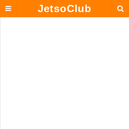
JetsoClub