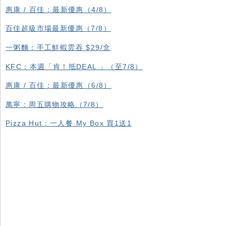
惠康 / 百佳：最新優惠（4/8）
百佳超級市場最新優惠（7/8）
一粥麵：手工鮮蝦雲吞 $29/盒
KFC ：本週「肯！抵DEAL 」（至7/8）
惠康 / 百佳：最新優惠（6/8）
萬寧：周五購物攻略（7/8）
Pizza Hut：一人餐 My Box 買1送1