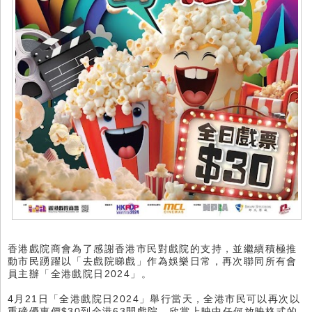
香港戲院商會為了感謝香港市民對戲院的支持，並繼續積極推
動市民踴躍以「去戲院睇戲」作為娛樂日常，再次聯同所有會
員主辦「全港戲院日2024」。
4月21日「全港戲院日2024」舉行當天，全港市民可以再次以
重磅優惠價$30到全港63間戲院，欣賞上映中任何放映格式的