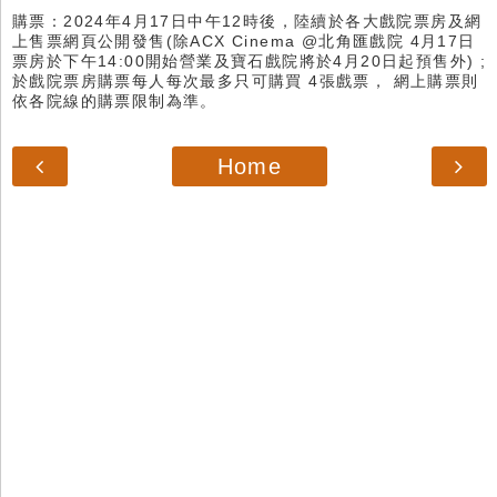
購票：2024年4月17日中午12時後，陸續於各大戲院票房及網
上售票網頁公開發售(除ACX Cinema @北角匯戲院 4月17日
票房於下午14:00開始營業及寶石戲院將於4月20日起預售外) ;
於戲院票房購票每人每次最多只可購買 4張戲票， 網上購票則
依各院線的購票限制為準。
Home