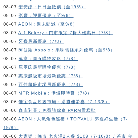
08-07
聖安娜：日日至抵價（至19/8）
08-07
彩豐：迎夏優惠（至9/8）
08-07
AEON：週末勁減（至9/8）
08-07
A-1 Bakery：門市限定 7折大優惠日（7/8）
08-07
牙膏最新優惠（7/8）
08-07
阿波羅 Appolo：果味雪條系列優惠（至9/8）
08-07
萬寧：周五購物攻略（7/8）
08-07
屈臣氏最新購物優惠（7/8）
08-07
惠康超級市場最新優惠（7/8）
08-07
百佳超級市場最新優惠（7/8）
08-07
MTR Mobile：港鐵即時賞（7/8）
08-06
佳宝食品超級市場：週週佳驚喜（7-13/8）
08-06
森永乳業：免費請你食 PARM雪糕批
08-06
AEON：人氣角色巡禮 / TOPVALU 盛夏好生活（7-
19/8）
08-06
大家樂：晚市 老火湯2人餐 $109（7-10/8）/ 茶市 金