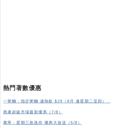
熱門著數優惠
一粥麵：指定粥麵 連熱飲 $29（8月 逢星期二至四）、
惠康超級市場最新優惠（7/8）
萬寧：星期三氹氹你 優惠大放送（5/8）