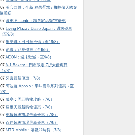
-07
美心西餅：全新 鮮果蛋糕 / 蜘蛛俠天際穿
梭蛋糕
-07
實惠 Pricerite：精選家品/家電優惠
-07
Living Plaza / Daiso Japan：週末優惠
（至9/8）
-07
聖安娜：日日至抵價（至19/8）
-07
彩豐：迎夏優惠（至9/8）
-07
AEON：週末勁減（至9/8）
-07
A-1 Bakery：門市限定 7折大優惠日
（7/8）
-07
牙膏最新優惠（7/8）
-07
阿波羅 Appolo：果味雪條系列優惠（至
9/8）
-07
萬寧：周五購物攻略（7/8）
-07
屈臣氏最新購物優惠（7/8）
-07
惠康超級市場最新優惠（7/8）
-07
百佳超級市場最新優惠（7/8）
-07
MTR Mobile：港鐵即時賞（7/8）