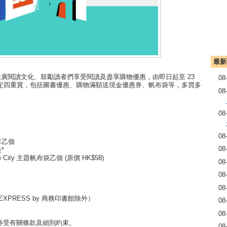
最新
推廣閱讀文化、鼓勵讀者們享受閱讀及盡享購物優惠，由即日起至 23
08
定四重賞，包括圖書優惠、購物滿額送現金優惠券、帆布袋等，多買多
08
08
08
章乙個
08
*
he City 主題帆布袋乙個 (原價 HK$58)
08
08
08
EXPRESS by 商務印書館除外）
08
08
金券受有關條款及細則約束。
08