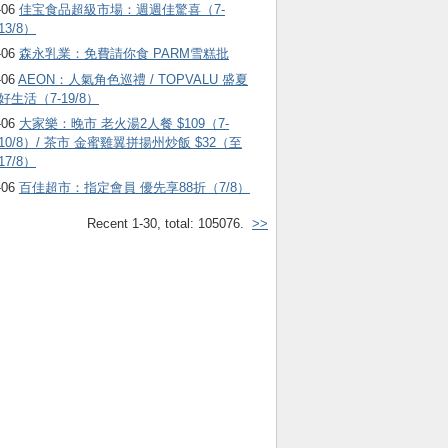
-06
佳宝食品超級市場：週週佳驚喜（7-
13/8）
-06
森永乳業：免費請你食 PARM雪糕批
-06
AEON：人氣角色巡禮 / TOPVALU 盛夏
好生活（7-19/8）
-06
大家樂：晚市 老火湯2人餐 $109（7-
10/8）/ 茶市 金蜜雞翼拼揚州炒飯 $32（至
17/8）
-06
百佳超市：指定會員 優先享88折（7/8）
Recent 1-30, total: 105076.
>>