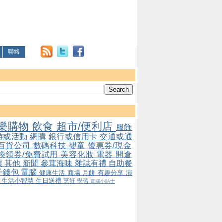
聯絡
樂購物
飲食
超市/便利店
服飾
游或活動
網購
銀行或信用卡
交通或通
百貨公司
數碼科技
嬰童
優惠券/現金
/換領券/免費試用
美容化妝
電器
開倉
票
其他
新聞
參茸海味
雜誌有禮
自助餐
子錢包
電腦
健康生活
商場
月餅
有趣分享
演
會
生活小智慧
生日送禮
烹飪
學習
電腦小貼士