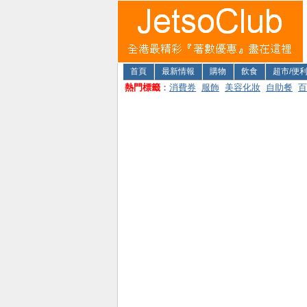
首頁
最新情報
購物
飲食
超市/便
熱門標籤
：
消費券
服飾
美容化妝
自助餐
百