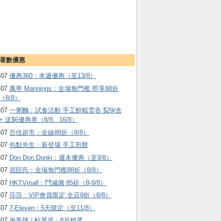
著數優惠
-07
優惠360：本週優惠（至13/8）
-07
萬寧 Mannings：全場無門檻 即享88折
（8/8）
-07
一粥麵：試食活動 手工鮮蝦雲吞 $29/盒
+ 送$6優惠券（8/8、16/8）
-07
百佳超市：全線88折（8/8）
-07
包點先生：新登場 手工煎餅
-07
Don Don Donki：週末優惠（至9/8）
-07
屈臣氏：全場無門檻88折（8/8）
-07
HKTVmall ：鬥減價 85折（8-9/8）
-07
莎莎：VIP會員限定 全店9折（8/8）
-07
7-Eleven：5天限定（至11/8）
-07
海馬牌 / 軒琴居：8月精選