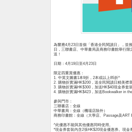
為響應4月23日首個「香港全民閱讀日」，並
日，三聯書店、中華書局及商務印書館舉行限
送！
日期：4月19日至4月23日
限定四重賞優惠：
1. 中英文圖書1本9折，2本或以上85折^
2. 購物折實滿HK$200，送全民閱讀日精美襟
3. 購物折實滿HK$300，加送HK$40現金券套裝
4. 購物折實滿HK$423，加送Bookwalker in t
參與門市：
三聯書店：全線
中華書局：全線（機場店除外）
商務印書館：全線（大學店、Passage及ART 
^此優惠不能與其他優惠同時使用。
*現金券套裝內含2張HK$20現金優惠券。現