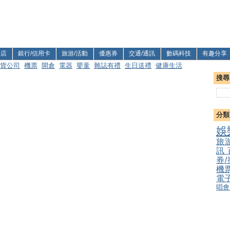
利店
銀行/信用卡
旅游/活動
優惠券
交通/通訊
數碼科技
有趣分享
貨公司
機票
開倉
電器
嬰童
雜誌有禮
生日送禮
健康生活
搜尋
分類
娛
旅
訊
券
機
電
唱