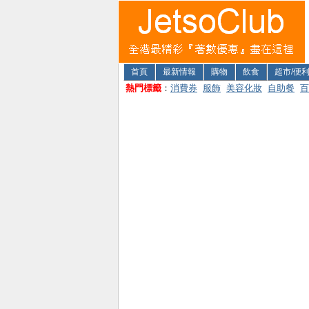
首頁
最新情報
購物
飲食
超市/便
熱門標籤
：
消費券
服飾
美容化妝
自助餐
百