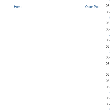
08
Home
Older Post
08
08
08
08
08
08
08
08
08
08
08
08
）