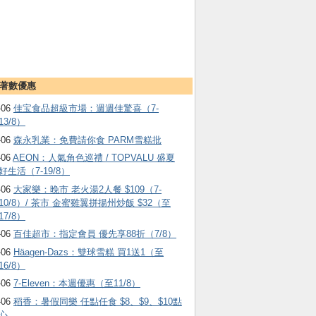
著數優惠
-06
佳宝食品超級市場：週週佳驚喜（7-
13/8）
-06
森永乳業：免費請你食 PARM雪糕批
-06
AEON：人氣角色巡禮 / TOPVALU 盛夏
好生活（7-19/8）
-06
大家樂：晚市 老火湯2人餐 $109（7-
10/8）/ 茶市 金蜜雞翼拼揚州炒飯 $32（至
17/8）
-06
百佳超市：指定會員 優先享88折（7/8）
-06
Häagen-Dazs ：雙球雪糕 買1送1（至
16/8）
-06
7-Eleven：本週優惠（至11/8）
-06
稻香：暑假同樂 任點任食 $8、$9、$10點
心