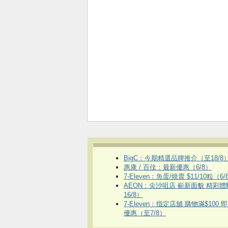
BigC：今期精選品牌推介（至18/8
惠康 / 百佳：最新優惠（6/8）
7-Eleven：魚蛋/燒賣 $11/10粒（6/
AEON：尖沙咀店 嶄新面貌 精彩
16/8）
7-Eleven：指定店舖 購物滿$100 
優惠（至7/8）