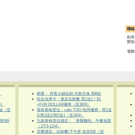
聯絡
如有
贊助
電郵
）
稻香： 宵夜火鍋自助 任飲任食 $98起
恒生信用卡：酒店自助餐 買1送1 / $1
8）
+FUN DOLLAR優惠（至30/9）
體驗（至
港島香格里拉：cafe TOO 快閃優惠 - 買1送
1/買2送2/買2送1（至26/6）
即享8折
九龍香格里拉酒店：「香聚麵包」午餐放題
（27/3-12/4）
百樂酒店：自助餐/下午茶 低至5折（至