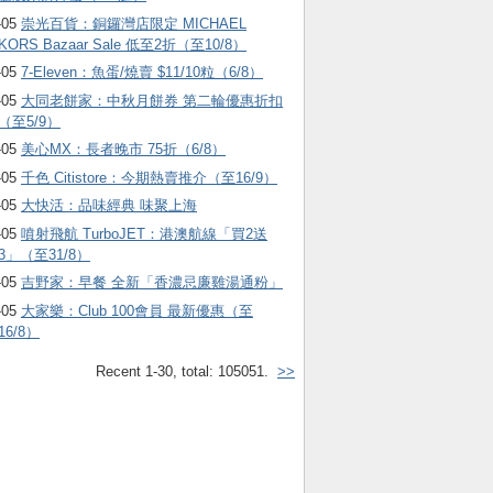
-05
崇光百貨：銅鑼灣店限定 MICHAEL
KORS Bazaar Sale 低至2折（至10/8）
-05
7-Eleven：魚蛋/燒賣 $11/10粒（6/8）
-05
大同老餅家：中秋月餅券 第二輪優惠折扣
（至5/9）
-05
美心MX：長者晚市 75折（6/8）
-05
千色 Citistore：今期熱賣推介（至16/9）
-05
大快活：品味經典 味聚上海
-05
噴射飛航 TurboJET：港澳航線「買2送
3」（至31/8）
-05
吉野家：早餐 全新「香濃忌廉雞湯通粉」
-05
大家樂：Club 100會員 最新優惠（至
16/8）
Recent 1-30, total: 105051.
>>