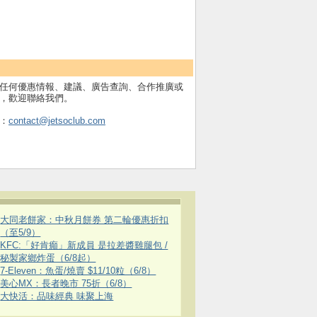
任何優惠情報、建議、廣告查詢、合作推廣或
，歡迎聯絡我們。
：
contact@jetsoclub.com
大同老餅家：中秋月餅券 第二輪優惠折扣
（至5/9）
KFC:「好肯癲」新成員 是拉差醬雞腿包 /
秘製家鄉炸蛋（6/8起）
7-Eleven：魚蛋/燒賣 $11/10粒（6/8）
美心MX：長者晚市 75折（6/8）
大快活：品味經典 味聚上海