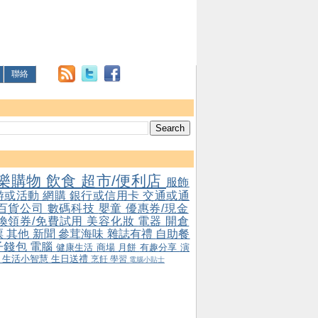
聯絡
樂購物
飲食
超市/便利店
服飾
游或活動
網購
銀行或信用卡
交通或通
百貨公司
數碼科技
嬰童
優惠券/現金
/換領券/免費試用
美容化妝
電器
開倉
票
其他
新聞
參茸海味
雜誌有禮
自助餐
子錢包
電腦
健康生活
商場
月餅
有趣分享
演
會
生活小智慧
生日送禮
烹飪
學習
電腦小貼士