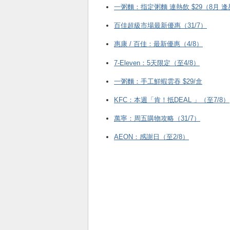
一粥麵：指定粥麵 連熱飲 $29（8月 
百佳超級市場最新優惠（31/7）
惠康 / 百佳：最新優惠（4/8）
7-Eleven：5天限定（至4/8）
一粥麵：手工鮮蝦雲吞 $29/盒
KFC ：本週「肯！抵DEAL 」（至7/8）
萬寧：周五購物攻略（31/7）
AEON：感謝日（至2/8）