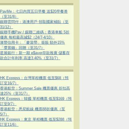
PayMe：七日內買五日早餐 送$20早餐券
（至31/8）
銀聯雲閃付：港澳用戶 領取國家補貼（至
31/12）
銀聯手機Pay / 銀聯二維碼：香港車船 5折
優惠 每程最高減$2（24/7-4/10）
滙豐信用卡：「麥當勞」簽賬 額外15%
「獎賞錢」回贈（至31/7）
星展銀行：新一期 e$aver存款推廣 儲蓄存
款合計年利率 高達3.40%（至31/7）
HK Express：台灣單程機票 低至$68（預
訂至16/7）
香港航空：Summer Sale 機票優惠 折扣高
達25%（至31/7）
HK Express：韓國 單程機票 低至$169（預
訂至9/7）
香港航空：悉尼航線 機票88折優惠（至
5/7）
HK Express：東京 單程機票 低至$288（預
訂至11/6）