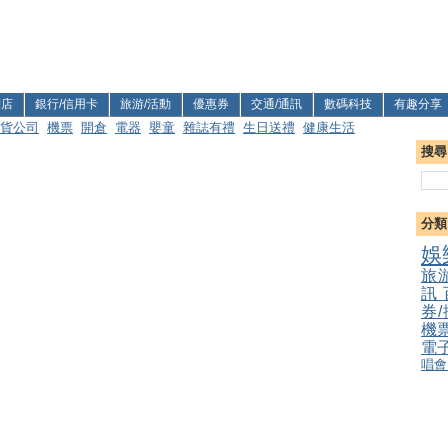
利店
銀行/信用卡
旅游/活動
優惠券
交通/通訊
數碼科技
有趣分享
貨公司
機票
開倉
電器
嬰童
雜誌有禮
生日送禮
健康生活
搜尋
分類
娛
旅
訊
券
機
電
唱