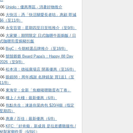
-06
Uniqlo：優惠專區 - 消暑好物推介
-06
大快活：憑「快活關愛長者咭」惠顧 即減
$6（至11/8）
-06
永安百貨：星期四至日至抵推介（至9/8）
-06
大家樂：期間限定 日式咖喱牛面焗飯 / 日
式咖喱煎蛋焗豬扒飯
-06
BigC：今期精選品牌推介（至18/8）
-06
鬍鬚爺爺 Beard Papa's：Happy 88 Day
2026（至9/8）
-06
松本清：德福廣場店 開幕優惠（至16/8）
-06
眼鏡88：周年感謝 名牌鏡架 買1送1（至
11/8）
-06
東海堂：全新「焦糖啫喱雞蛋布丁卷」
-06
樓上 / 大棧：最新優惠（6/8）
-06
包點先生：凍迷你菜肉包 $20/4個（指定
星期四）
-06
惠康 / 百佳：最新優惠（6/8）
-05
KFC:「好肯癲」新成員 是拉差醬雞腿包 /
秘製家鄉炸蛋（6/8起）