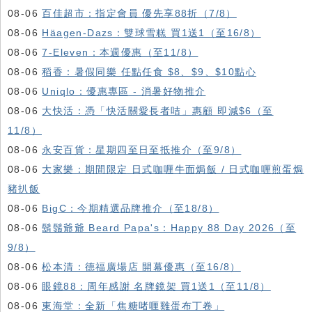
08-06
百佳超市：指定會員 優先享88折（7/8）
08-06
Häagen-Dazs ：雙球雪糕 買1送1（至16/8）
08-06
7-Eleven：本週優惠（至11/8）
08-06
稻香：暑假同樂 任點任食 $8、$9、$10點心
08-06
Uniqlo：優惠專區 - 消暑好物推介
08-06
大快活：憑「快活關愛長者咭」惠顧 即減$6（至
11/8）
08-06
永安百貨：星期四至日至抵推介（至9/8）
08-06
大家樂：期間限定 日式咖喱牛面焗飯 / 日式咖喱煎蛋焗
豬扒飯
08-06
BigC：今期精選品牌推介（至18/8）
08-06
鬍鬚爺爺 Beard Papa's：Happy 88 Day 2026（至
9/8）
08-06
松本清：德福廣場店 開幕優惠（至16/8）
08-06
眼鏡88：周年感謝 名牌鏡架 買1送1（至11/8）
08-06
東海堂：全新「焦糖啫喱雞蛋布丁卷」