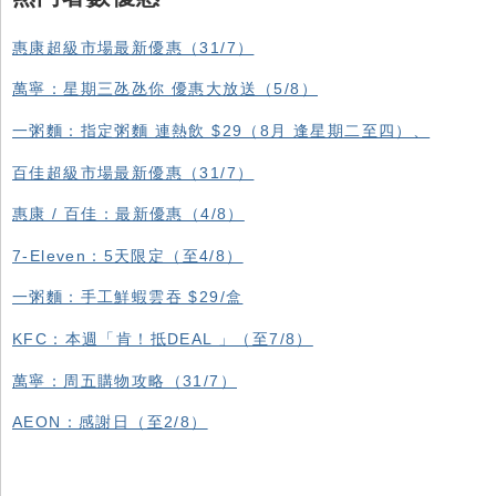
惠康超級市場最新優惠（31/7）
萬寧：星期三氹氹你 優惠大放送（5/8）
一粥麵：指定粥麵 連熱飲 $29（8月 逢星期二至四）、
百佳超級市場最新優惠（31/7）
惠康 / 百佳：最新優惠（4/8）
7-Eleven：5天限定（至4/8）
一粥麵：手工鮮蝦雲吞 $29/盒
KFC ：本週「肯！抵DEAL 」（至7/8）
萬寧：周五購物攻略（31/7）
AEON：感謝日（至2/8）