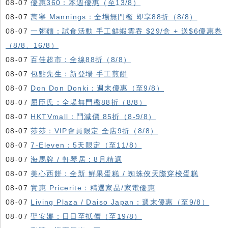
08-07
優惠360：本週優惠（至13/8）
08-07
萬寧 Mannings：全場無門檻 即享88折（8/8）
08-07
一粥麵：試食活動 手工鮮蝦雲吞 $29/盒 + 送$6優惠券
（8/8、16/8）
08-07
百佳超市：全線88折（8/8）
08-07
包點先生：新登場 手工煎餅
08-07
Don Don Donki：週末優惠（至9/8）
08-07
屈臣氏：全場無門檻88折（8/8）
08-07
HKTVmall ：鬥減價 85折（8-9/8）
08-07
莎莎：VIP會員限定 全店9折（8/8）
08-07
7-Eleven：5天限定（至11/8）
08-07
海馬牌 / 軒琴居：8月精選
08-07
美心西餅：全新 鮮果蛋糕 / 蜘蛛俠天際穿梭蛋糕
08-07
實惠 Pricerite：精選家品/家電優惠
08-07
Living Plaza / Daiso Japan：週末優惠（至9/8）
08-07
聖安娜：日日至抵價（至19/8）