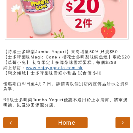
【特級士多啤梨Jumbo Yogurt】果肉增量50% 只賣$50
【士多啤梨味Magic Cone / 櫻花士多啤梨味鯛魚燒】兩款$20
【草莓小兔】 初春限定士多啤梨味雪糕蛋糕，每個$298
網上預訂：
www.enjoyappolo.com.hk
【戀之傾城】士多啤梨味雪糕小甜品 試食價 $40
優惠期由即日至4月7 日。詳情需以個別店內宣傳品所示之資料
為準。
*特級士多啤梨Jumbo Yogurt優惠不適用於上水清河、將軍澳
明德、以及沙田瀝源分店。
Home