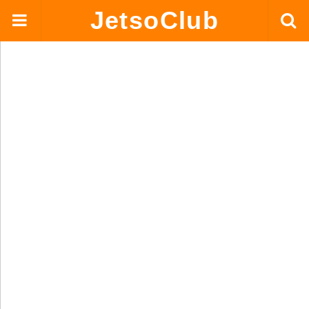
JetsoClub