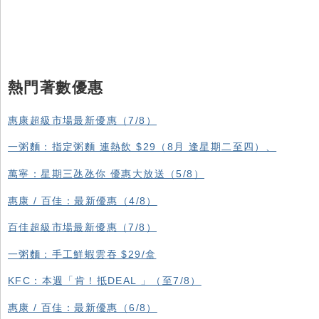
熱門著數優惠
惠康超級市場最新優惠（7/8）
一粥麵：指定粥麵 連熱飲 $29（8月 逢星期二至四）、
萬寧：星期三氹氹你 優惠大放送（5/8）
惠康 / 百佳：最新優惠（4/8）
百佳超級市場最新優惠（7/8）
一粥麵：手工鮮蝦雲吞 $29/盒
KFC ：本週「肯！抵DEAL 」（至7/8）
惠康 / 百佳：最新優惠（6/8）