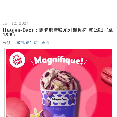
Jun 12, 2024
Häagen-Dazs：馬卡龍雪糕系列迷你杯 買1送1（至
18/6）
分類：
超市/便利店
,
飲食