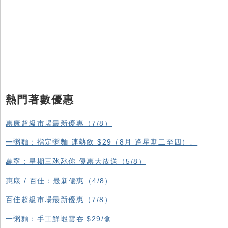
熱門著數優惠
惠康超級市場最新優惠（7/8）
一粥麵：指定粥麵 連熱飲 $29（8月 逢星期二至四）、
萬寧：星期三氹氹你 優惠大放送（5/8）
惠康 / 百佳：最新優惠（4/8）
百佳超級市場最新優惠（7/8）
一粥麵：手工鮮蝦雲吞 $29/盒