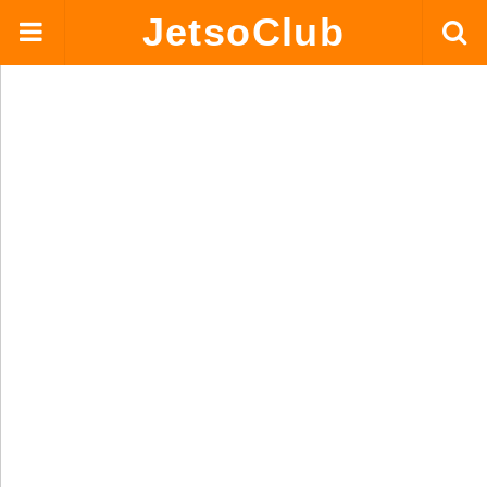
JetsoClub