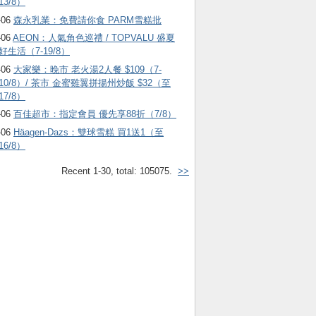
13/8）
-06
森永乳業：免費請你食 PARM雪糕批
-06
AEON：人氣角色巡禮 / TOPVALU 盛夏
好生活（7-19/8）
-06
大家樂：晚市 老火湯2人餐 $109（7-
10/8）/ 茶市 金蜜雞翼拼揚州炒飯 $32（至
17/8）
-06
百佳超市：指定會員 優先享88折（7/8）
-06
Häagen-Dazs ：雙球雪糕 買1送1（至
16/8）
Recent 1-30, total: 105075.
>>