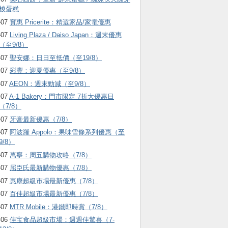
梭蛋糕
-07
實惠 Pricerite：精選家品/家電優惠
-07
Living Plaza / Daiso Japan：週末優惠
（至9/8）
-07
聖安娜：日日至抵價（至19/8）
-07
彩豐：迎夏優惠（至9/8）
-07
AEON：週末勁減（至9/8）
-07
A-1 Bakery：門市限定 7折大優惠日
（7/8）
-07
牙膏最新優惠（7/8）
-07
阿波羅 Appolo：果味雪條系列優惠（至
9/8）
-07
萬寧：周五購物攻略（7/8）
-07
屈臣氏最新購物優惠（7/8）
-07
惠康超級市場最新優惠（7/8）
-07
百佳超級市場最新優惠（7/8）
-07
MTR Mobile：港鐵即時賞（7/8）
-06
佳宝食品超級市場：週週佳驚喜（7-