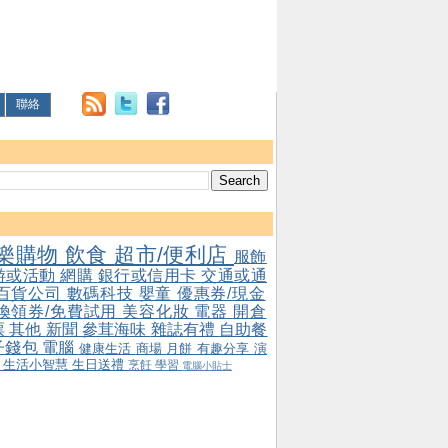
聯絡
樂購物
飲食
超市/便利店
服飾
游或活動
網購
銀行或信用卡
交通或通
百貨公司
數碼科技
嬰童
優惠券/現金
/換領券/免費試用
美容化妝
電器
開倉
票
其他
新聞
參茸海味
雜誌有禮
自助餐
子錢包
電腦
健康生活
商場
月餅
有趣分享
演
會
生活小智慧
生日送禮
烹飪
學習
電腦小貼士