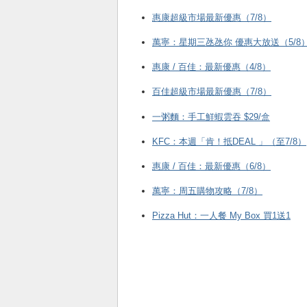
惠康超級市場最新優惠（7/8）
萬寧：星期三氹氹你 優惠大放送（5/8
惠康 / 百佳：最新優惠（4/8）
百佳超級市場最新優惠（7/8）
一粥麵：手工鮮蝦雲吞 $29/盒
KFC ：本週「肯！抵DEAL 」（至7/8）
惠康 / 百佳：最新優惠（6/8）
萬寧：周五購物攻略（7/8）
Pizza Hut：一人餐 My Box 買1送1