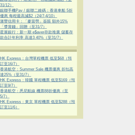
31/12）
銀聯手機Pay / 銀聯二維碼：香港車船 5折
優惠 每程最高減$2（24/7-4/10）
滙豐信用卡：「麥當勞」簽賬 額外15%
「獎賞錢」回贈（至31/7）
星展銀行：新一期 e$aver存款推廣 儲蓄存
款合計年利率 高達3.40%（至31/7）
HK Express：台灣單程機票 低至$68（預
訂至16/7）
香港航空：Summer Sale 機票優惠 折扣高
達25%（至31/7）
HK Express：韓國 單程機票 低至$169（預
訂至9/7）
香港航空：悉尼航線 機票88折優惠（至
5/7）
HK Express：東京 單程機票 低至$288（預
訂至11/6）