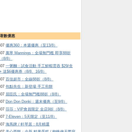
著數優惠
-07
優惠360：本週優惠（至13/8）
-07
萬寧 Mannings：全場無門檻 即享88折
（8/8）
-07
一粥麵：試食活動 手工鮮蝦雲吞 $29/盒
+ 送$6優惠券（8/8、16/8）
-07
百佳超市：全線88折（8/8）
-07
包點先生：新登場 手工煎餅
-07
屈臣氏：全場無門檻88折（8/8）
-07
Don Don Donki：週末優惠（至9/8）
-07
莎莎：VIP會員限定 全店9折（8/8）
-07
7-Eleven：5天限定（至11/8）
-07
海馬牌 / 軒琴居：8月精選
-07
美心西餅：全新 鮮果蛋糕 / 蜘蛛俠天際穿