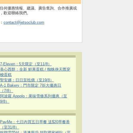
任何優惠情報、建議、廣告查詢、合作推廣或
，歡迎聯絡我們。
：
contact@jetsoclub.com
7-Eleven：5天限定（至11/8）
美心西餅：全新 鮮果蛋糕 / 蜘蛛俠天際穿
梭蛋糕
聖安娜：日日至抵價（至19/8）
A-1 Bakery：門市限定 7折大優惠日
（7/8）
阿波羅 Appolo：果味雪條系列優惠（至
9/8）
PayMe：七日內買五日早餐 送$20早餐券
（至31/8）
銀聯雲閃付：港澳用戶 領取國家補貼（至