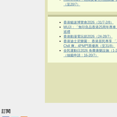
（至20/7）
香港貓迷博覽會2026（31/7-2/8）
MUJI：「無印良品香港25周年專
巡禮
香港動漫電玩節2026（24-28/7）
香港迪士尼樂園： 香港居民專享 「
Chill 爽」4PM門票優惠（至31/8）
全民運動日2026 免費康樂設施（1-2
（抽籤申請：16-20/7）
訂閱