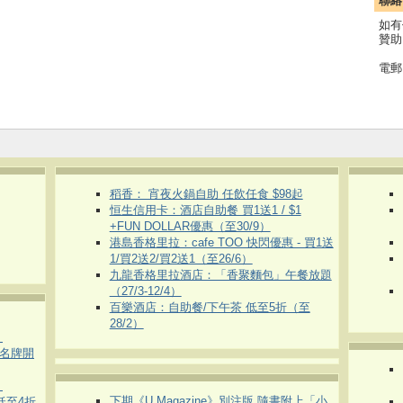
聯絡
如有
贊助
電郵
稻香： 宵夜火鍋自助 任飲任食 $98起
恒生信用卡：酒店自助餐 買1送1 / $1
+FUN DOLLAR優惠（至30/9）
港島香格里拉：cafe TOO 快閃優惠 - 買1送
1/買2送2/買2送1（至26/6）
九龍香格里拉酒店：「香聚麵包」午餐放題
（27/3-12/4）
百樂酒店：自助餐/下午茶 低至5折（至
28/2）
）
運動名牌開
）
下期《U Magazine》別注版 隨書附上「小
 低至4折