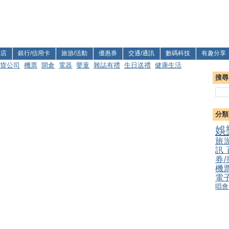
利店
銀行/信用卡
旅游/活動
優惠券
交通/通訊
數碼科技
有趣分享
貨公司
機票
開倉
電器
嬰童
雜誌有禮
生日送禮
健康生活
搜尋
分類
娛
旅
訊
券
機
電
唱