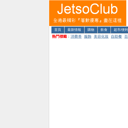
首頁
最新情報
購物
飲食
超市/便
熱門標籤
：
消費券
服飾
美容化妝
自助餐
百