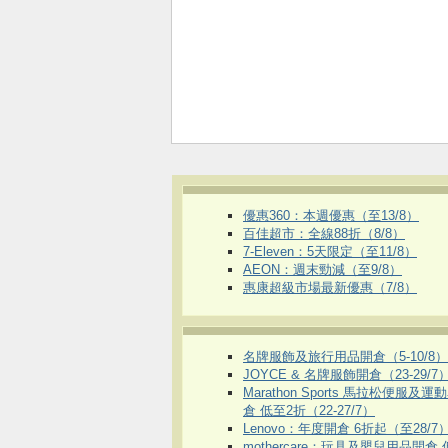
優惠360：本週優惠（至13/8）
百佳超市：全線88折（8/8）
7-Eleven：5天限定（至11/8）
AEON：週末勁減（至9/8）
惠康超級市場最新優惠（7/8）
名牌服飾及旅行用品開倉（5-10/8）
JOYCE & 名牌服飾開倉（23-29/7
Marathon Sports 馬拉松便服及
倉 低至2折（22-27/7）
Lenovo：年度開倉 6折起（至28/7
mothercare：玩具及嬰兒用品開倉