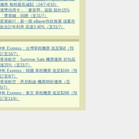
優惠 每程最高減$2（24/7-4/10）
滙豐信用卡：「麥當勞」簽賬 額外15%
「獎賞錢」回贈（至31/7）
星展銀行：新一期 e$aver存款推廣 儲蓄存
款合計年利率 高達3.40%（至31/7）
HK Express：台灣單程機票 低至$68（預
訂至16/7）
香港航空：Summer Sale 機票優惠 折扣高
達25%（至31/7）
HK Express：韓國 單程機票 低至$169（預
訂至9/7）
香港航空：悉尼航線 機票88折優惠（至
5/7）
HK Express：東京 單程機票 低至$288（預
訂至11/6）