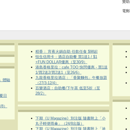
贊助
電郵
稻香： 宵夜火鍋自助 任飲任食 $98起
恒生信用卡：酒店自助餐 買1送1 / $1
+FUN DOLLAR優惠（至30/9）
港島香格里拉：cafe TOO 快閃優惠 - 買1送
1/買2送2/買2送1（至26/6）
九龍香格里拉酒店：「香聚麵包」午餐放題
車」體驗
（27/3-12/4）
百樂酒店：自助餐/下午茶 低至5折（至
28/2）
夏日
/8）
下期《U Magazine》別注版 隨書附上「小
丸子輕便雨傘」（24/8出版）
下期《U Magazine》別注版 隨書附上「迪