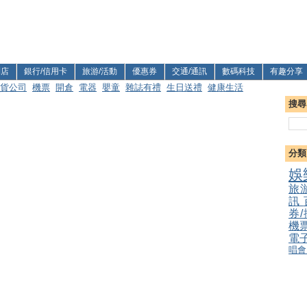
利店
銀行/信用卡
旅游/活動
優惠券
交通/通訊
數碼科技
有趣分享
貨公司
機票
開倉
電器
嬰童
雜誌有禮
生日送禮
健康生活
搜尋
分類
娛
旅
訊
券
機
電
唱