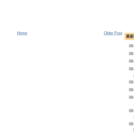
Home
Older Post
最新
08
08
08
08
08
08
08
08
08