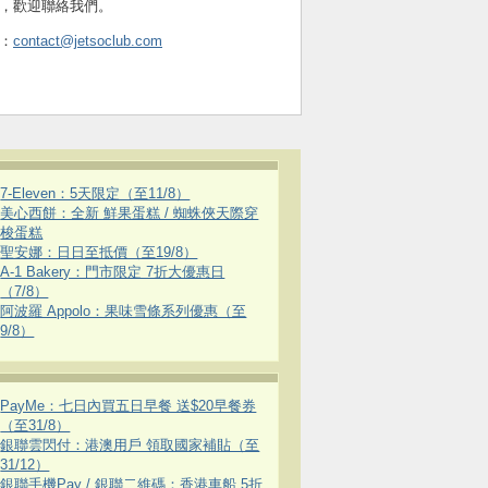
，歡迎聯絡我們。
：
contact@jetsoclub.com
7-Eleven：5天限定（至11/8）
美心西餅：全新 鮮果蛋糕 / 蜘蛛俠天際穿
梭蛋糕
聖安娜：日日至抵價（至19/8）
A-1 Bakery：門市限定 7折大優惠日
（7/8）
阿波羅 Appolo：果味雪條系列優惠（至
9/8）
PayMe：七日內買五日早餐 送$20早餐券
（至31/8）
銀聯雲閃付：港澳用戶 領取國家補貼（至
31/12）
銀聯手機Pay / 銀聯二維碼：香港車船 5折