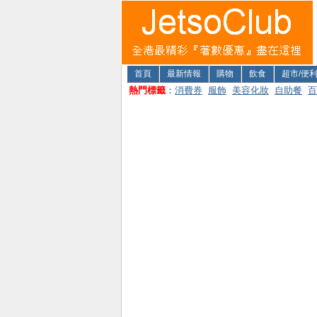
首頁
最新情報
購物
飲食
超市/便
熱門標籤
：
消費券
服飾
美容化妝
自助餐
百