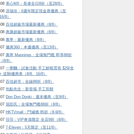
-08
美心MX：長者全日8折（至28/8）
-08
洪瑞珍：6週年限定現金券優惠（至
16/8）
-08
百佳超級市場最新優惠（8/8）
-08
惠康超級市場最新優惠（8/8）
-08
萬寧：最新優惠（8/8）
-07
優惠360：本週優惠（至13/8）
-07
萬寧 Mannings：全場無門檻 即享88折
（8/8）
-07
一粥麵：試食活動 手工鮮蝦雲吞 $29/盒
+ 送$6優惠券（8/8、16/8）
-07
百佳超市：全線88折（8/8）
-07
包點先生：新登場 手工煎餅
-07
Don Don Donki：週末優惠（至9/8）
-07
屈臣氏：全場無門檻88折（8/8）
-07
HKTVmall ：鬥減價 85折（8-9/8）
-07
莎莎：VIP會員限定 全店9折（8/8）
-07
7-Eleven：5天限定（至11/8）