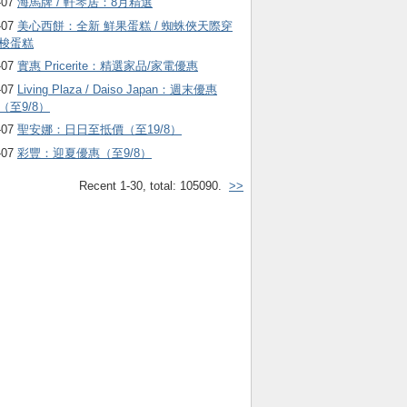
-07
海馬牌 / 軒琴居：8月精選
-07
美心西餅：全新 鮮果蛋糕 / 蜘蛛俠天際穿
梭蛋糕
-07
實惠 Pricerite：精選家品/家電優惠
-07
Living Plaza / Daiso Japan：週末優惠
（至9/8）
-07
聖安娜：日日至抵價（至19/8）
-07
彩豐：迎夏優惠（至9/8）
Recent 1-30, total: 105090.
>>