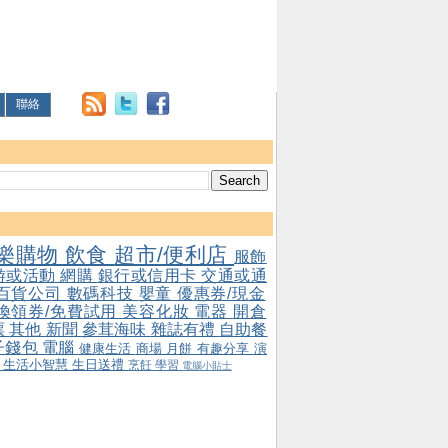
聯絡
樂購物
飲食
超市/便利店
服飾
游或活動
網購
銀行或信用卡
交通或通
百貨公司
數碼科技
嬰童
優惠券/現金
/換領券/免費試用
美容化妝
電器
開倉
票
其他
新聞
參茸海味
雜誌有禮
自助餐
子錢包
電腦
健康生活
商場
月餅
有趣分享
演
會
生活小智慧
生日送禮
烹飪
學習
電腦小貼士