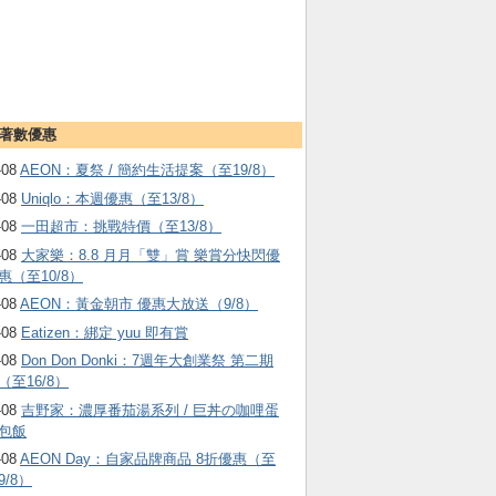
著數優惠
-08
AEON：夏祭 / 簡約生活提案（至19/8）
-08
Uniqlo：本週優惠（至13/8）
-08
一田超市：挑戰特價（至13/8）
-08
大家樂：8.8 月月「雙」賞 樂賞分快閃優
惠（至10/8）
-08
AEON：黃金朝市 優惠大放送（9/8）
-08
Eatizen：綁定 yuu 即有賞
-08
Don Don Donki：7週年大創業祭 第二期
（至16/8）
-08
吉野家：濃厚番茄湯系列 / 巨丼の咖哩蛋
包飯
-08
AEON Day：自家品牌商品 8折優惠（至
9/8）