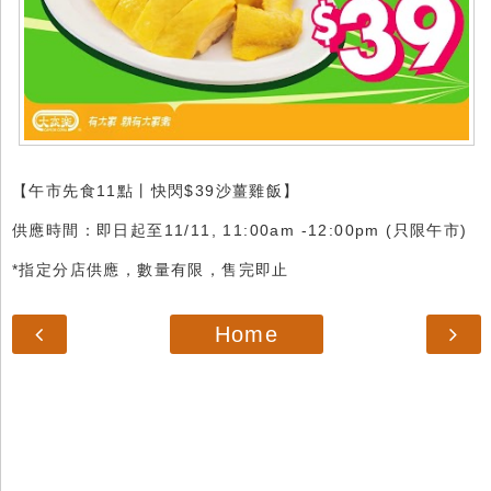
【午市先食11點丨快閃$39沙薑雞飯】
供應時間：即日起至11/11, 11:00am -12:00pm (只限午市)
*指定分店供應，數量有限，售完即止
Home