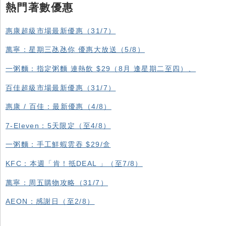
熱門著數優惠
惠康超級市場最新優惠（31/7）
萬寧：星期三氹氹你 優惠大放送（5/8）
一粥麵：指定粥麵 連熱飲 $29（8月 逢星期二至四）、
百佳超級市場最新優惠（31/7）
惠康 / 百佳：最新優惠（4/8）
7-Eleven：5天限定（至4/8）
一粥麵：手工鮮蝦雲吞 $29/盒
KFC ：本週「肯！抵DEAL 」（至7/8）
萬寧：周五購物攻略（31/7）
AEON：感謝日（至2/8）