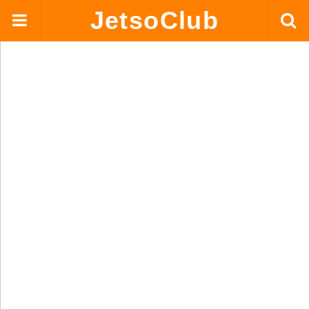
JetsoClub