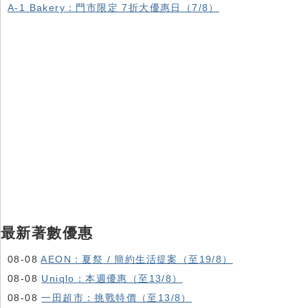
A-1 Bakery：門市限定 7折大優惠日（7/8）
最新著數優惠
08-08
AEON：夏祭 / 簡約生活提案（至19/8）
08-08
Uniqlo：本週優惠（至13/8）
08-08
一田超市：挑戰特價（至13/8）