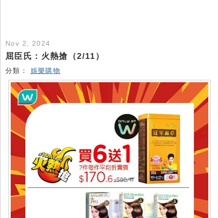
Nov 2, 2024
屈臣氏：火熱搶（2/11）
分類：
娛樂購物