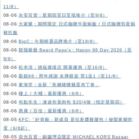
11/8）
08-06
永安百貨：星期四至日至抵推介（至9/8）
08-06
大家樂：期間限定 日式咖喱牛面焗飯 / 日式咖喱煎蛋焗
豬扒飯
08-06
BigC：今期精選品牌推介（至18/8）
08-06
鬍鬚爺爺 Beard Papa's：Happy 88 Day 2026（至
9/8）
08-06
松本清：德福廣場店 開幕優惠（至16/8）
08-06
眼鏡88：周年感謝 名牌鏡架 買1送1（至11/8）
08-06
東海堂：全新「焦糖啫喱雞蛋布丁卷」
08-06
樓上 / 大棧：最新優惠（6/8）
08-06
包點先生：凍迷你菜肉包 $20/4個（指定星期四）
08-06
惠康 / 百佳：最新優惠（6/8）
08-05
KFC:「好肯癲」新成員 是拉差醬雞腿包 / 秘製家鄉炸
蛋（6/8起）
08-05
崇光百貨：銅鑼灣店限定 MICHAEL KORS Bazaar