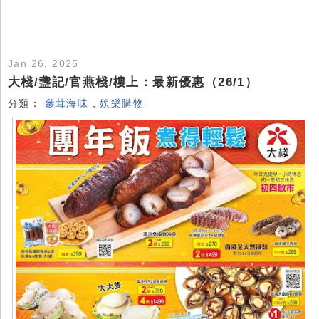
Jan 26, 2025
大棧/盞記/官燕棧/樓上：最新優惠（26/1）
分類：
參茸海味
,
娛樂購物