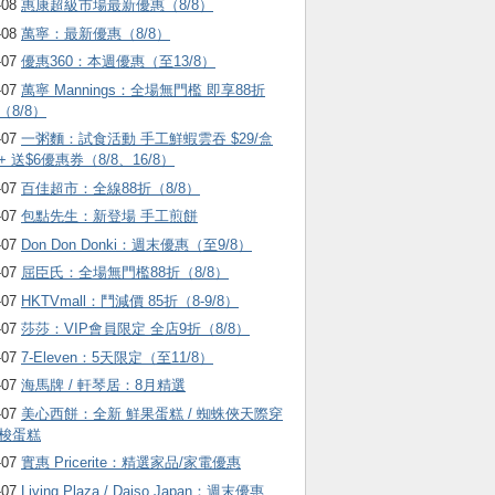
-08
惠康超級市場最新優惠（8/8）
-08
萬寧：最新優惠（8/8）
-07
優惠360：本週優惠（至13/8）
-07
萬寧 Mannings：全場無門檻 即享88折
（8/8）
-07
一粥麵：試食活動 手工鮮蝦雲吞 $29/盒
+ 送$6優惠券（8/8、16/8）
-07
百佳超市：全線88折（8/8）
-07
包點先生：新登場 手工煎餅
-07
Don Don Donki：週末優惠（至9/8）
-07
屈臣氏：全場無門檻88折（8/8）
-07
HKTVmall ：鬥減價 85折（8-9/8）
-07
莎莎：VIP會員限定 全店9折（8/8）
-07
7-Eleven：5天限定（至11/8）
-07
海馬牌 / 軒琴居：8月精選
-07
美心西餅：全新 鮮果蛋糕 / 蜘蛛俠天際穿
梭蛋糕
-07
實惠 Pricerite：精選家品/家電優惠
-07
Living Plaza / Daiso Japan：週末優惠