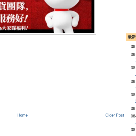
最新
08
08
08
08
08
08
Home
Older Post
08
08