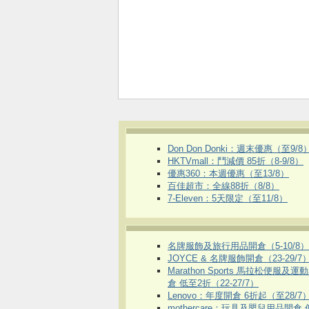
Don Don Donki：週末優惠（至9/8
HKTVmall ：鬥減價 85折（8-9/8）
優惠360：本週優惠（至13/8）
百佳超市：全線88折（8/8）
7-Eleven：5天限定（至11/8）
名牌服飾及旅行用品開倉（5-10/8）
JOYCE & 名牌服飾開倉（23-29/7
Marathon Sports 馬拉松便服及
倉 低至2折（22-27/7）
Lenovo：年度開倉 6折起（至28/7
mothercare：玩具及嬰兒用品開倉