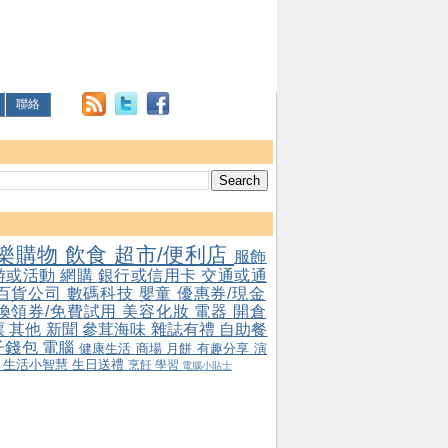
聯絡
樂購物
飲食
超市/便利店
服飾
游或活動
網購
銀行或信用卡
交通或通
百貨公司
數碼科技
嬰童
優惠券/現金
/換領券/免費試用
美容化妝
電器
開倉
票
其他
新聞
參茸海味
雜誌有禮
自助餐
子錢包
電腦
健康生活
商場
月餅
有趣分享
演
會
生活小智慧
生日送禮
烹飪
學習
電腦小貼士