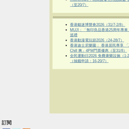
（至20/7）
香港貓迷博覽會2026（31/7-2/8）
MUJI：「無印良品香港25周年專
巡禮
香港動漫電玩節2026（24-28/7）
香港迪士尼樂園： 香港居民專享 「
Chill 爽」4PM門票優惠（至31/8）
全民運動日2026 免費康樂設施（1-2
（抽籤申請：16-20/7）
訂閱