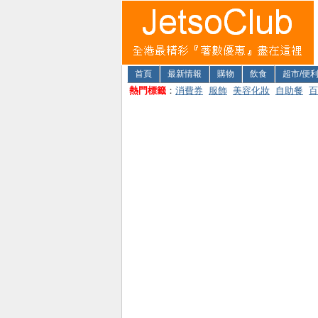
首頁
最新情報
購物
飲食
超市/便
熱門標籤
：
消費券
服飾
美容化妝
自助餐
百