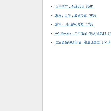
百佳超市：全線88折（8/8）
惠康 / 百佳：最新優惠（6/8）
萬寧：周五購物攻略（7/8）
A-1 Bakery：門市限定 7折大優惠日（7
佳宝食品超級市場：週週佳驚喜（7-13/