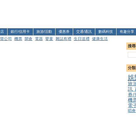
利店
銀行/信用卡
旅游/活動
優惠券
交通/通訊
數碼科技
有趣分享
貨公司
機票
開倉
電器
嬰童
雜誌有禮
生日送禮
健康生活
搜尋
分類
娛
旅
訊
券
機
電
唱