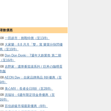
著數優惠
-08
一田超市：挑戰特價（至13/8）
-08
大家樂：8.8 月月「雙」賞 樂賞分快閃優
惠（至10/8）
-08
Don Don Donki：7週年大創業祭 第二期
（至16/8）
-08
吉野家：濃厚番茄湯系列 / 巨丼の咖哩蛋
包飯
-08
AEON Day：自家品牌商品 8折優惠（至
9/8）
-08
美心MX：長者全日8折（至28/8）
-08
洪瑞珍：6週年限定現金券優惠（至
16/8）
-08
百佳超級市場最新優惠（8/8）