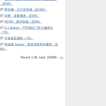
（至9/8）
-07
聖安娜：日日至抵價（至19/8）
-07
彩豐：迎夏優惠（至9/8）
-07
AEON：週末勁減（至9/8）
-07
A-1 Bakery：門市限定 7折大優惠日
（7/8）
-07
牙膏最新優惠（7/8）
-07
阿波羅 Appolo：果味雪條系列優惠（至
9/8）
Recent 1-30, total: 105086.
>>