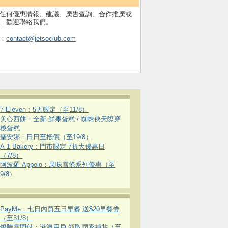
任何優惠情報、建議、廣告查詢、合作推廣或
，歡迎聯絡我們。
：
contact@jetsoclub.com
7-Eleven：5天限定（至11/8）
美心西餅：全新 鮮果蛋糕 / 蜘蛛俠天際穿
梭蛋糕
聖安娜：日日至抵價（至19/8）
A-1 Bakery：門市限定 7折大優惠日
（7/8）
阿波羅 Appolo：果味雪條系列優惠（至
9/8）
PayMe：七日內買五日早餐 送$20早餐券
（至31/8）
銀聯雲閃付：港澳用戶 領取國家補貼（至