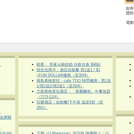
聯絡
如有
贊助
電郵
）
稻香： 宵夜火鍋自助 任飲任食 $98起
恒生信用卡：酒店自助餐 買1送1 / $1
+FUN DOLLAR優惠（至30/9）
港島香格里拉：cafe TOO 快閃優惠 - 買1送
1/買2送2/買2送1（至26/6）
九龍香格里拉酒店：「香聚麵包」午餐放題
（27/3-12/4）
百樂酒店：自助餐/下午茶 低至5折（至
28/2）
）
運動名牌開
）
下期《U Magazine》別注版 隨書附上「小
 低至4折