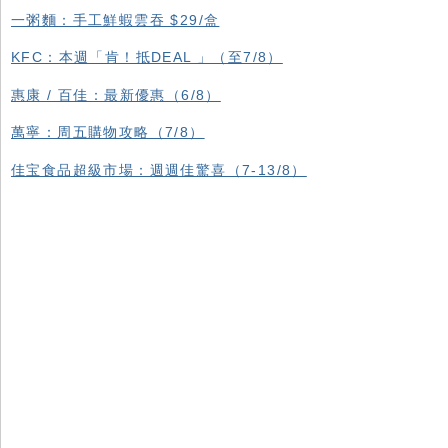
一粥麵：手工鮮蝦雲吞 $29/盒
KFC ：本週「肯！抵DEAL 」（至7/8）
惠康 / 百佳：最新優惠（6/8）
萬寧：周五購物攻略（7/8）
佳宝食品超級市場：週週佳驚喜（7-13/8）