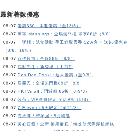
最新著數優惠
08-07
優惠360：本週優惠（至13/8）
08-07
萬寧 Mannings：全場無門檻 即享88折（8/8）
08-07
一粥麵：試食活動 手工鮮蝦雲吞 $29/盒 + 送$6優惠券
（8/8、16/8）
08-07
百佳超市：全線88折（8/8）
08-07
包點先生：新登場 手工煎餅
08-07
Don Don Donki：週末優惠（至9/8）
08-07
屈臣氏：全場無門檻88折（8/8）
08-07
HKTVmall ：鬥減價 85折（8-9/8）
08-07
莎莎：VIP會員限定 全店9折（8/8）
08-07
7-Eleven：5天限定（至11/8）
08-07
海馬牌 / 軒琴居：8月精選
08-07
美心西餅：全新 鮮果蛋糕 / 蜘蛛俠天際穿梭蛋糕