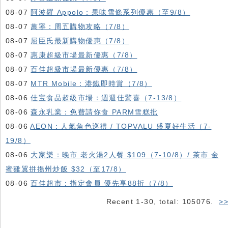
08-07
阿波羅 Appolo：果味雪條系列優惠（至9/8）
08-07
萬寧：周五購物攻略（7/8）
08-07
屈臣氏最新購物優惠（7/8）
08-07
惠康超級市場最新優惠（7/8）
08-07
百佳超級市場最新優惠（7/8）
08-07
MTR Mobile：港鐵即時賞（7/8）
08-06
佳宝食品超級市場：週週佳驚喜（7-13/8）
08-06
森永乳業：免費請你食 PARM雪糕批
08-06
AEON：人氣角色巡禮 / TOPVALU 盛夏好生活（7-
19/8）
08-06
大家樂：晚市 老火湯2人餐 $109（7-10/8）/ 茶市 金
蜜雞翼拼揚州炒飯 $32（至17/8）
08-06
百佳超市：指定會員 優先享88折（7/8）
Recent 1-30, total: 105076.
>