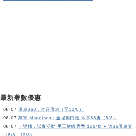
最新著數優惠
08-07
優惠360：本週優惠（至13/8）
08-07
萬寧 Mannings：全場無門檻 即享88折（8/8）
08-07
一粥麵：試食活動 手工鮮蝦雲吞 $29/盒 + 送$6優惠券
（8/8、16/8）