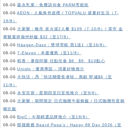
08-06
森永乳業：免費請你食 PARM雪糕批
08-06
AEON：人氣角色巡禮 / TOPVALU 盛夏好生活（7-
19/8）
08-06
大家樂：晚市 老火湯2人餐 $109（7-10/8）/ 茶市 金
蜜雞翼拼揚州炒飯 $32（至17/8）
08-06
Häagen-Dazs ：雙球雪糕 買1送1（至16/8）
08-06
7-Eleven：本週優惠（至11/8）
08-06
稻香：暑假同樂 任點任食 $8、$9、$10點心
08-06
Uniqlo：優惠專區 - 消暑好物推介
08-06
大快活：憑「快活關愛長者咭」惠顧 即減$6（至
11/8）
08-06
永安百貨：星期四至日至抵推介（至9/8）
08-06
大家樂：期間限定 日式咖喱牛面焗飯 / 日式咖喱煎蛋焗
豬扒飯
08-06
BigC：今期精選品牌推介（至18/8）
08-06
鬍鬚爺爺 Beard Papa's：Happy 88 Day 2026（至