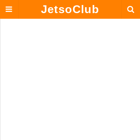
JetsoClub