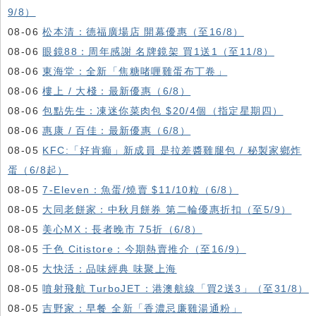
9/8）
08-06
松本清：德福廣場店 開幕優惠（至16/8）
08-06
眼鏡88：周年感謝 名牌鏡架 買1送1（至11/8）
08-06
東海堂：全新「焦糖啫喱雞蛋布丁卷」
08-06
樓上 / 大棧：最新優惠（6/8）
08-06
包點先生：凍迷你菜肉包 $20/4個（指定星期四）
08-06
惠康 / 百佳：最新優惠（6/8）
08-05
KFC:「好肯癲」新成員 是拉差醬雞腿包 / 秘製家鄉炸
蛋（6/8起）
08-05
7-Eleven：魚蛋/燒賣 $11/10粒（6/8）
08-05
大同老餅家：中秋月餅券 第二輪優惠折扣（至5/9）
08-05
美心MX：長者晚市 75折（6/8）
08-05
千色 Citistore：今期熱賣推介（至16/9）
08-05
大快活：品味經典 味聚上海
08-05
噴射飛航 TurboJET：港澳航線「買2送3」（至31/8）
08-05
吉野家：早餐 全新「香濃忌廉雞湯通粉」