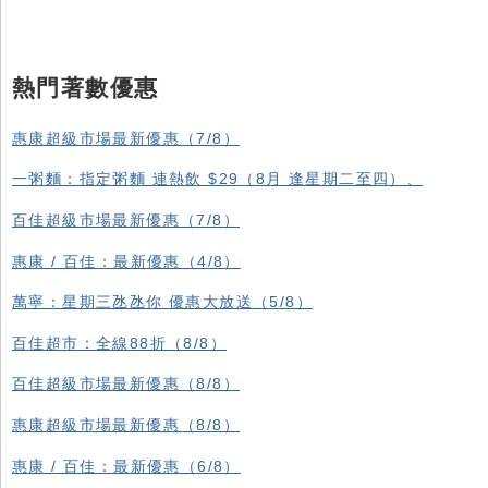
熱門著數優惠
惠康超級市場最新優惠（7/8）
一粥麵：指定粥麵 連熱飲 $29（8月 逢星期二至四）、
百佳超級市場最新優惠（7/8）
惠康 / 百佳：最新優惠（4/8）
萬寧：星期三氹氹你 優惠大放送（5/8）
百佳超市：全線88折（8/8）
百佳超級市場最新優惠（8/8）
惠康超級市場最新優惠（8/8）
惠康 / 百佳：最新優惠（6/8）