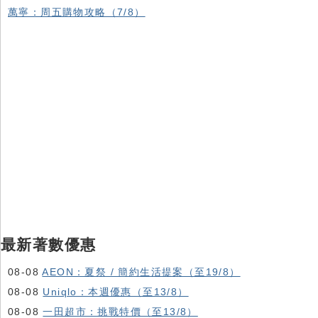
萬寧：周五購物攻略（7/8）
最新著數優惠
08-08
AEON：夏祭 / 簡約生活提案（至19/8）
08-08
Uniqlo：本週優惠（至13/8）
08-08
一田超市：挑戰特價（至13/8）