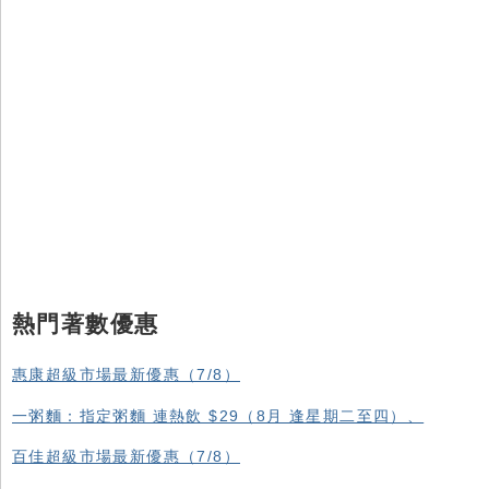
熱門著數優惠
惠康超級市場最新優惠（7/8）
一粥麵：指定粥麵 連熱飲 $29（8月 逢星期二至四）、
百佳超級市場最新優惠（7/8）