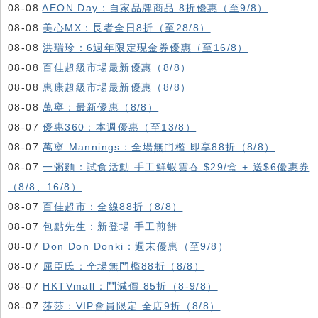
08-08
AEON Day：自家品牌商品 8折優惠（至9/8）
08-08
美心MX：長者全日8折（至28/8）
08-08
洪瑞珍：6週年限定現金券優惠（至16/8）
08-08
百佳超級市場最新優惠（8/8）
08-08
惠康超級市場最新優惠（8/8）
08-08
萬寧：最新優惠（8/8）
08-07
優惠360：本週優惠（至13/8）
08-07
萬寧 Mannings：全場無門檻 即享88折（8/8）
08-07
一粥麵：試食活動 手工鮮蝦雲吞 $29/盒 + 送$6優惠券
（8/8、16/8）
08-07
百佳超市：全線88折（8/8）
08-07
包點先生：新登場 手工煎餅
08-07
Don Don Donki：週末優惠（至9/8）
08-07
屈臣氏：全場無門檻88折（8/8）
08-07
HKTVmall ：鬥減價 85折（8-9/8）
08-07
莎莎：VIP會員限定 全店9折（8/8）