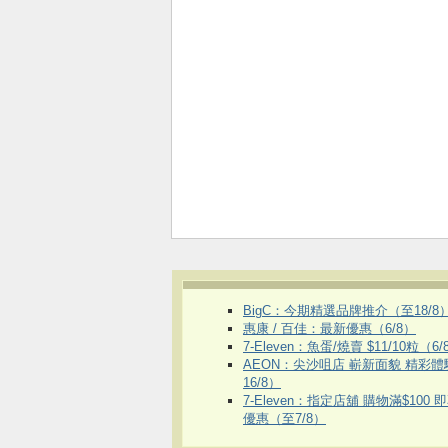
BigC：今期精選品牌推介（至18/8
惠康 / 百佳：最新優惠（6/8）
7-Eleven：魚蛋/燒賣 $11/10粒（6/
AEON：尖沙咀店 嶄新面貌 精彩
16/8）
7-Eleven：指定店舖 購物滿$100 
優惠（至7/8）