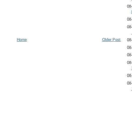
08
08
08
Home
Older Post
08
08
08
08
08
08