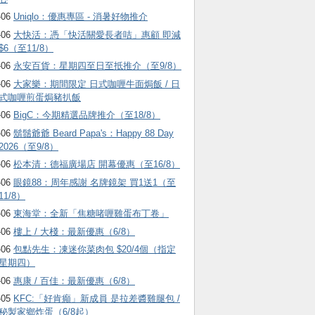
-06
Uniqlo：優惠專區 - 消暑好物推介
-06
大快活：憑「快活關愛長者咭」惠顧 即減
$6（至11/8）
-06
永安百貨：星期四至日至抵推介（至9/8）
-06
大家樂：期間限定 日式咖喱牛面焗飯 / 日
式咖喱煎蛋焗豬扒飯
-06
BigC：今期精選品牌推介（至18/8）
-06
鬍鬚爺爺 Beard Papa's：Happy 88 Day
2026（至9/8）
-06
松本清：德福廣場店 開幕優惠（至16/8）
-06
眼鏡88：周年感謝 名牌鏡架 買1送1（至
11/8）
-06
東海堂：全新「焦糖啫喱雞蛋布丁卷」
-06
樓上 / 大棧：最新優惠（6/8）
-06
包點先生：凍迷你菜肉包 $20/4個（指定
星期四）
-06
惠康 / 百佳：最新優惠（6/8）
-05
KFC:「好肯癲」新成員 是拉差醬雞腿包 /
秘製家鄉炸蛋（6/8起）