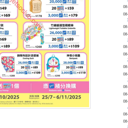
08
08
08
08
08
08
08
08
08
08
08
08
08