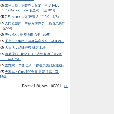
-05
崇光百貨：銅鑼灣店限定｜MICHAEL
KORS Bazaar Sale 低至2折（至10/8）
-05
7-Eleven：魚蛋/燒賣 $11/10粒（6/8）
-05
大同老餅家：中秋月餅券 第二輪優惠折扣
（至5/9）
-05
美心MX：長者晚市 75折（6/8）
-05
千色 Citistore：今期熱賣推介（至16/9）
-05
大快活：品味經典 味聚上海
-05
噴射飛航 TurboJET：港澳航線「買2送
3」（至31/8）
-05
吉野家：早餐 全新「香濃忌廉雞湯通粉」
-05
大家樂：Club 100會員 最新優惠（至
16/8）
Recent 1-30, total: 105051.
>>