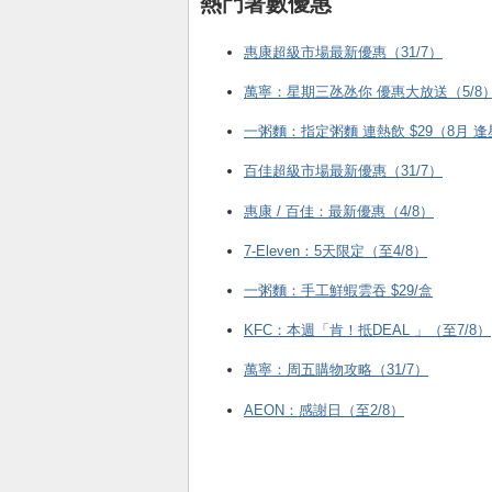
熱門著數優惠
惠康超級市場最新優惠（31/7）
萬寧：星期三氹氹你 優惠大放送（5/8
一粥麵：指定粥麵 連熱飲 $29（8月 
百佳超級市場最新優惠（31/7）
惠康 / 百佳：最新優惠（4/8）
7-Eleven：5天限定（至4/8）
一粥麵：手工鮮蝦雲吞 $29/盒
KFC ：本週「肯！抵DEAL 」（至7/8）
萬寧：周五購物攻略（31/7）
AEON：感謝日（至2/8）