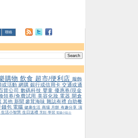
聯絡
樂購物
飲食
超市/便利店
服飾
游或活動
網購
銀行或信用卡
交通或通
百貨公司
數碼科技
嬰童
優惠券/現金
/換領券/免費試用
美容化妝
電器
開倉
票
其他
新聞
參茸海味
雜誌有禮
自助餐
子錢包
電腦
健康生活
商場
月餅
有趣分享
演
會
生活小智慧
生日送禮
烹飪
學習
電腦小貼士