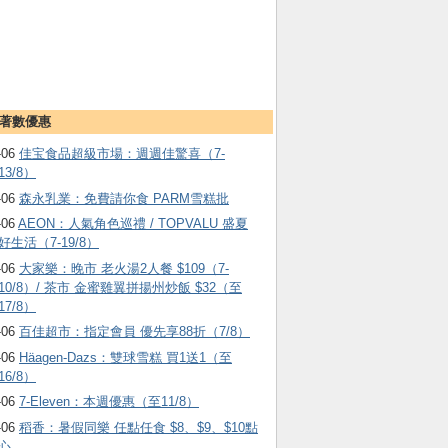
著數優惠
-06
佳宝食品超級市場：週週佳驚喜（7-
13/8）
-06
森永乳業：免費請你食 PARM雪糕批
-06
AEON：人氣角色巡禮 / TOPVALU 盛夏
好生活（7-19/8）
-06
大家樂：晚市 老火湯2人餐 $109（7-
10/8）/ 茶市 金蜜雞翼拼揚州炒飯 $32（至
17/8）
-06
百佳超市：指定會員 優先享88折（7/8）
-06
Häagen-Dazs ：雙球雪糕 買1送1（至
16/8）
-06
7-Eleven：本週優惠（至11/8）
-06
稻香：暑假同樂 任點任食 $8、$9、$10點
心