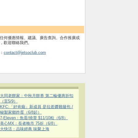
任何優惠情報、建議、廣告查詢、合作推廣或
，歡迎聯絡我們。
：
contact@jetsoclub.com
大同老餅家：中秋月餅券 第二輪優惠折扣
（至5/9）
KFC:「好肯癲」新成員 是拉差醬雞腿包 /
秘製家鄉炸蛋（6/8起）
7-Eleven：魚蛋/燒賣 $11/10粒（6/8）
美心MX：長者晚市 75折（6/8）
大快活：品味經典 味聚上海