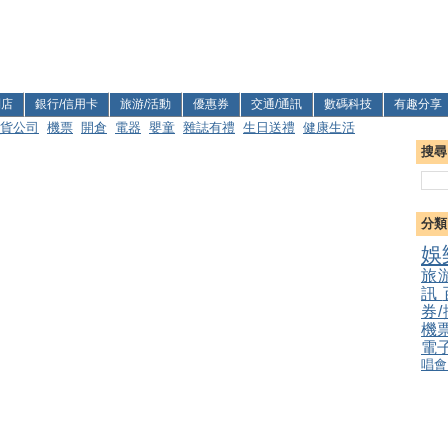
利店
銀行/信用卡
旅游/活動
優惠券
交通/通訊
數碼科技
有趣分享
貨公司
機票
開倉
電器
嬰童
雜誌有禮
生日送禮
健康生活
搜尋
分類
娛
旅
訊
券
機
電
唱