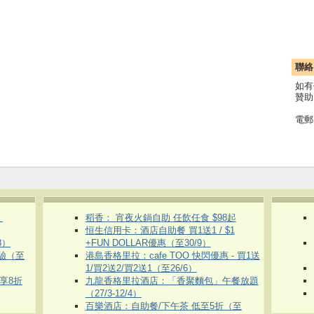
聯絡
如有
贊助
電郵
）
稻香： 宵夜火鍋自助 任飲任食 $98起
恒生信用卡：酒店自助餐 買1送1 / $1
8）
+FUN DOLLAR優惠（至30/9）
體驗（至
港島香格里拉：cafe TOO 快閃優惠 - 買1送
1/買2送2/買2送1（至26/6）
即享8折
九龍香格里拉酒店：「香聚麵包」午餐放題
（27/3-12/4）
百樂酒店：自助餐/下午茶 低至5折（至