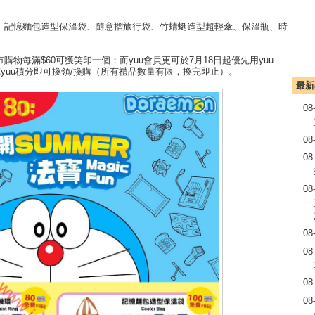
環、記憶麵包造型保溫袋、隨意摺旅行袋、竹蜻蜓造型超輕傘、保溫瓶、時
門市購物每滿$60可獲笑印一個；而yuu會員更可於7月18日起優先用yuu
印或yuu積分即可換領/換購（所有禮品數量有限，換完即止）。
最新
08
08
08
08
08
08
08
08