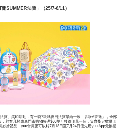
UMMER法寶」（25/7-6/11）
ER法寶」笑印活動，有一套7款嘅夏日法寶帶給一眾「多啦A夢迷」，全部
23日，顧客凡於惠康門市購物每滿$60即可獲得印花一個，集齊指定數量印
搶禮品！yuu會員更可以於7月18日至7月24日優先用yuu App兌換禮