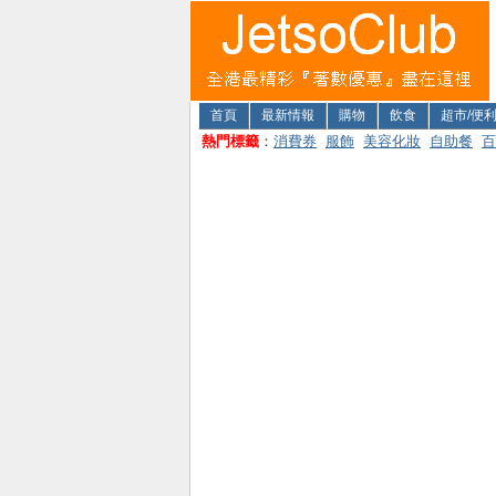
首頁
最新情報
購物
飲食
超市/便
熱門標籤
：
消費券
服飾
美容化妝
自助餐
百