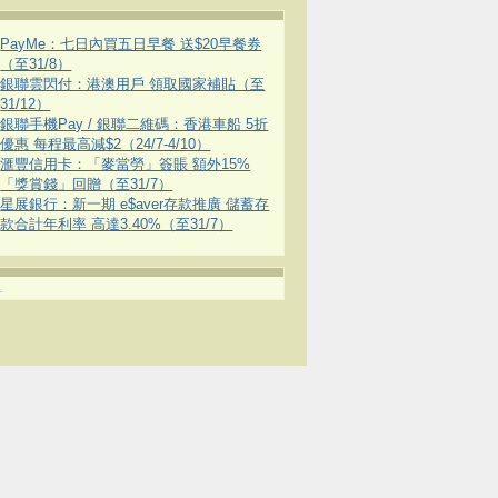
PayMe：七日內買五日早餐 送$20早餐券
（至31/8）
銀聯雲閃付：港澳用戶 領取國家補貼（至
31/12）
銀聯手機Pay / 銀聯二維碼：香港車船 5折
優惠 每程最高減$2（24/7-4/10）
滙豐信用卡：「麥當勞」簽賬 額外15%
「獎賞錢」回贈（至31/7）
星展銀行：新一期 e$aver存款推廣 儲蓄存
款合計年利率 高達3.40%（至31/7）
.