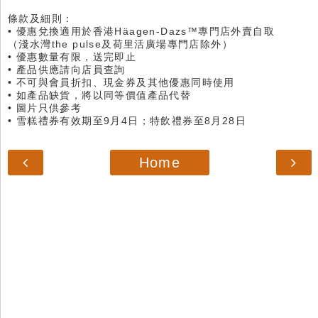
條款及細則：
• 優惠兌換適用於香港Häagen-Dazs™專門店外賣自取
（淺水灣the pulse及荷里活廣場專門店除外）
• 優惠數量有限，送完即止
• 產品供應請向店員查詢
• 不可與會員折扣、現金券及其他優惠同時使用
• 如產品缺貨，將以同等價值產品代替
• 圖片只供參考
• 雪糕禮券有效期至9月4日；特飲禮券至8月28日
Home