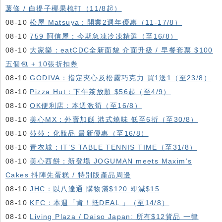
薯條 / 白提子椰果梳打（11/8起）
08-10
松屋 Matsuya：開業2週年優惠（11-17/8）
08-10
759 阿信屋：今期急凍冷凍精選（至16/8）
08-10
大家樂：eatCDC全新面貌 介面升級 / 早餐套票 $100
五個包 + 10張折扣券
08-10
GODIVA：指定夾心及松露巧克力 買1送1（至23/8）
08-10
Pizza Hut：下午茶放題 $56起（至4/9）
08-10
OK便利店：本週激筍（至16/8）
08-10
美心MX：外賣加餸 港式燒味 低至6折（至30/8）
08-10
莎莎：化妝品 最新優惠（至16/8）
08-10
青衣城：IT’S TABLE TENNIS TIME（至31/8）
08-10
美心西餅：新登場 JOGUMAN meets Maxim’s
Cakes 抖陣先蛋糕 / 特別版產品周邊
08-10
JHC：以八達通 購物滿$120 即減$15
08-10
KFC ：本週「肯！抵DEAL 」（至14/8）
08-10
Living Plaza / Daiso Japan: 所有$12貨品 一律