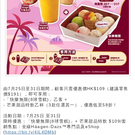
由7月25日至31日期間，顧客只需優惠價HK$109（建議零售
價$191），即可享用：
-「快樂無限(8球雪糕)」乙客 +
- 芒果甜品特飲乙杯（3款任選其一），優惠低至58折！
活動日期：7月25日 至31日
限時優惠：「快樂無限(8球雪糕)」+ 芒果甜品特飲 $109/套
銷售點：全線Häagen-Dazs™專門店及eShop
(
https://bit.ly/4lL4DMb
)