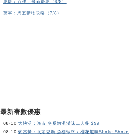
惠康 / 百佳：最新優惠（6/8）
萬寧：周五購物攻略（7/8）
最新著數優惠
08-10
大快活：晚市 冬瓜燉湯滋味二人餐 $99
08-10
麥當勞：限定登場 魚柳蝦堡 / 櫻花蝦味Shake Shake