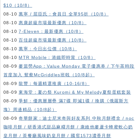
$10（10/8）
08-10
萬寧 / 屈臣氏：會員日 全單95折（10/8）
08-10
惠康超級市場最新優惠（10/8）
08-10
7-Eleven：最新優惠（10/8）
08-10
百佳超級市場最新優惠（10/8）
08-10
萬寧：今日出位價（10/8）
08-10
MTR Mobile：港鐵即時賞（10/8）
08-09
麥當勞App：Value Monday 電子優惠券 / 下午茶時段
首度加入 鴛鴦McGriddles班戟（10/8起）
08-09
龍豐：每週精選推廣（10-16/8）
08-09
東海堂：夏の祭 Kuromi & My Melody夏祭蛋糕套裝
08-09
爭鮮：優惠層層疊 滿7碟 即減1碟 / 換購《俄羅斯方
塊》周邊精品（10/8起）
08-09
奇華餅家：迪士尼米奇與好友系列 中秋月餅禮盒 / noc
咖啡月餅 / 研香港式甜品麻糬月餅 / 康維他麥蘆卡蜂蜜軟心奶
皇月餅 / 茶餐廳風味奶皇月餅 / 國窖1573濃香月餅