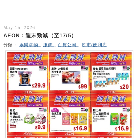
May 15, 2026
AEON：週末勁減（至17/5）
分類：
娛樂購物
,
服飾
,
百貨公司
,
超市/便利店