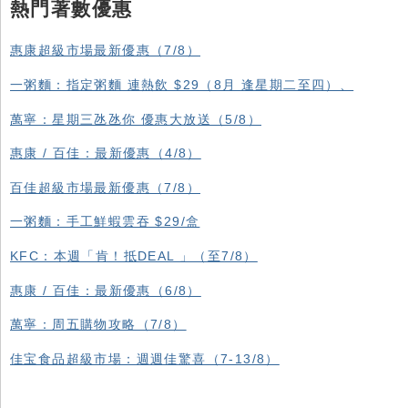
熱門著數優惠
惠康超級市場最新優惠（7/8）
一粥麵：指定粥麵 連熱飲 $29（8月 逢星期二至四）、
萬寧：星期三氹氹你 優惠大放送（5/8）
惠康 / 百佳：最新優惠（4/8）
百佳超級市場最新優惠（7/8）
一粥麵：手工鮮蝦雲吞 $29/盒
KFC ：本週「肯！抵DEAL 」（至7/8）
惠康 / 百佳：最新優惠（6/8）
萬寧：周五購物攻略（7/8）
佳宝食品超級市場：週週佳驚喜（7-13/8）