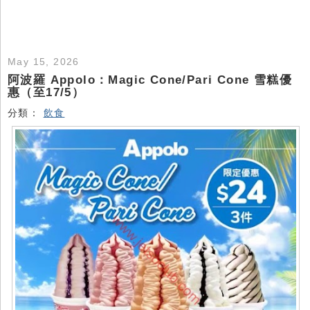
May 15, 2026
阿波羅 Appolo：Magic Cone/Pari Cone 雪糕優
惠（至17/5）
分類：
飲食