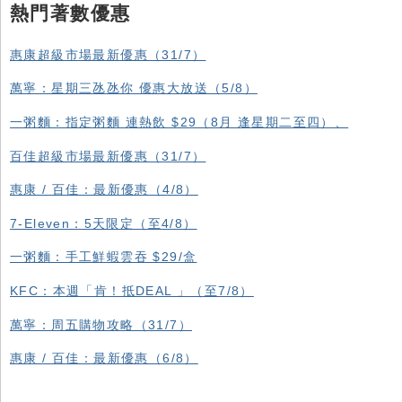
熱門著數優惠
惠康超級市場最新優惠（31/7）
萬寧：星期三氹氹你 優惠大放送（5/8）
一粥麵：指定粥麵 連熱飲 $29（8月 逢星期二至四）、
百佳超級市場最新優惠（31/7）
惠康 / 百佳：最新優惠（4/8）
7-Eleven：5天限定（至4/8）
一粥麵：手工鮮蝦雲吞 $29/盒
KFC ：本週「肯！抵DEAL 」（至7/8）
萬寧：周五購物攻略（31/7）
惠康 / 百佳：最新優惠（6/8）