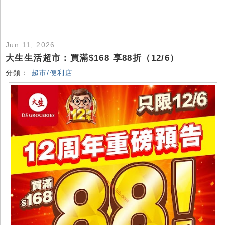
Jun 11, 2026
大生生活超市：買滿$168 享88折（12/6）
分類：
超市/便利店