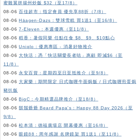
蜜雞翼拼揚州炒飯 $32（至17/8）
08-06
百佳超市：指定會員 優先享88折（7/8）
08-06
Häagen-Dazs ：雙球雪糕 買1送1（至16/8）
08-06
7-Eleven：本週優惠（至11/8）
08-06
稻香：暑假同樂 任點任食 $8、$9、$10點心
08-06
Uniqlo：優惠專區 - 消暑好物推介
08-06
大快活：憑「快活關愛長者咭」惠顧 即減$6（至
11/8）
08-06
永安百貨：星期四至日至抵推介（至9/8）
08-06
大家樂：期間限定 日式咖喱牛面焗飯 / 日式咖喱煎蛋焗
豬扒飯
08-06
BigC：今期精選品牌推介（至18/8）
08-06
鬍鬚爺爺 Beard Papa's：Happy 88 Day 2026（至
9/8）
08-06
松本清：德福廣場店 開幕優惠（至16/8）
08-06
眼鏡88：周年感謝 名牌鏡架 買1送1（至11/8）