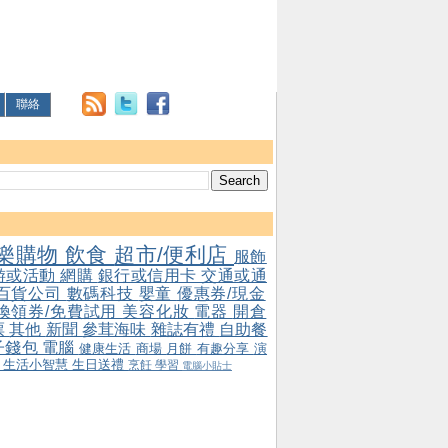
聯絡
樂購物
飲食
超市/便利店
服飾
游或活動
網購
銀行或信用卡
交通或通
百貨公司
數碼科技
嬰童
優惠券/現金
/換領券/免費試用
美容化妝
電器
開倉
票
其他
新聞
參茸海味
雜誌有禮
自助餐
子錢包
電腦
健康生活
商場
月餅
有趣分享
演
會
生活小智慧
生日送禮
烹飪
學習
電腦小貼士