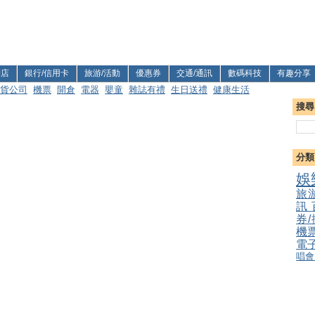
利店
銀行/信用卡
旅游/活動
優惠券
交通/通訊
數碼科技
有趣分享
貨公司
機票
開倉
電器
嬰童
雜誌有禮
生日送禮
健康生活
搜尋
分類
娛
旅
訊
券
機
電
唱