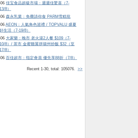
-06
佳宝食品超級市場：週週佳驚喜（7-
13/8）
-06
森永乳業：免費請你食 PARM雪糕批
-06
AEON：人氣角色巡禮 / TOPVALU 盛夏
好生活（7-19/8）
-06
大家樂：晚市 老火湯2人餐 $109（7-
10/8）/ 茶市 金蜜雞翼拼揚州炒飯 $32（至
17/8）
-06
百佳超市：指定會員 優先享88折（7/8）
Recent 1-30, total: 105076.
>>