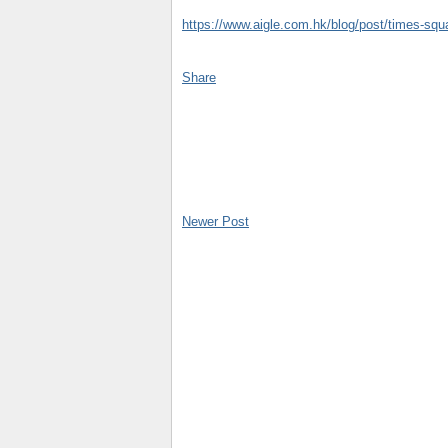
https://www.aigle.com.hk/blog/post/times-squ
Share
Newer Post