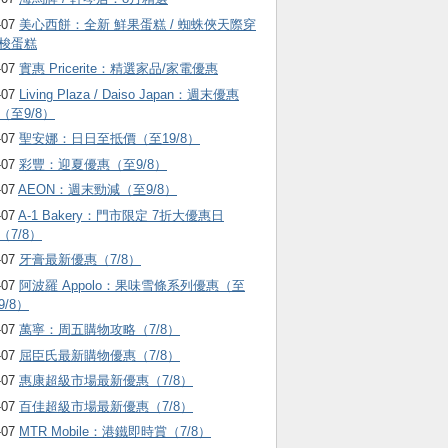
-07
美心西餅：全新 鮮果蛋糕 / 蜘蛛俠天際穿
梭蛋糕
-07
實惠 Pricerite：精選家品/家電優惠
-07
Living Plaza / Daiso Japan：週末優惠
（至9/8）
-07
聖安娜：日日至抵價（至19/8）
-07
彩豐：迎夏優惠（至9/8）
-07
AEON：週末勁減（至9/8）
-07
A-1 Bakery：門市限定 7折大優惠日
（7/8）
-07
牙膏最新優惠（7/8）
-07
阿波羅 Appolo：果味雪條系列優惠（至
9/8）
-07
萬寧：周五購物攻略（7/8）
-07
屈臣氏最新購物優惠（7/8）
-07
惠康超級市場最新優惠（7/8）
-07
百佳超級市場最新優惠（7/8）
-07
MTR Mobile：港鐵即時賞（7/8）