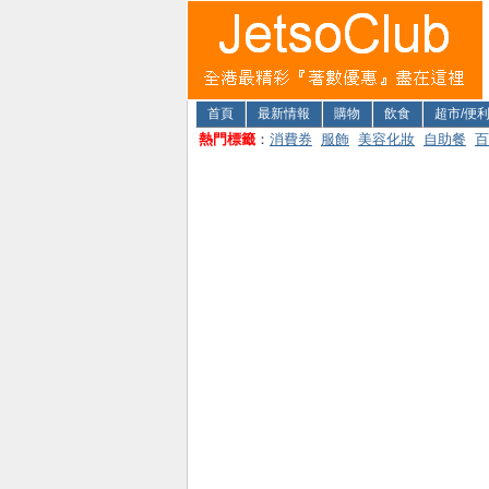
首頁
最新情報
購物
飲食
超市/便
熱門標籤
：
消費券
服飾
美容化妝
自助餐
百