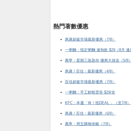
熱門著數優惠
惠康超級市場最新優惠（7/8）
一粥麵：指定粥麵 連熱飲 $29（8月 
萬寧：星期三氹氹你 優惠大放送（5/8
惠康 / 百佳：最新優惠（4/8）
百佳超級市場最新優惠（7/8）
一粥麵：手工鮮蝦雲吞 $29/盒
KFC ：本週「肯！抵DEAL 」（至7/8）
惠康 / 百佳：最新優惠（6/8）
萬寧：周五購物攻略（7/8）