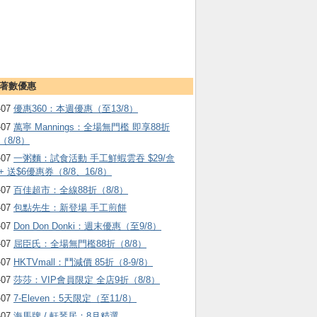
著數優惠
-07
優惠360：本週優惠（至13/8）
-07
萬寧 Mannings：全場無門檻 即享88折
（8/8）
-07
一粥麵：試食活動 手工鮮蝦雲吞 $29/盒
+ 送$6優惠券（8/8、16/8）
-07
百佳超市：全線88折（8/8）
-07
包點先生：新登場 手工煎餅
-07
Don Don Donki：週末優惠（至9/8）
-07
屈臣氏：全場無門檻88折（8/8）
-07
HKTVmall ：鬥減價 85折（8-9/8）
-07
莎莎：VIP會員限定 全店9折（8/8）
-07
7-Eleven：5天限定（至11/8）
-07
海馬牌 / 軒琴居：8月精選