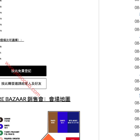
08
08
08
08
08
08
08
08
08
08
08
08
08
08