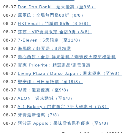
08-07
Don Don Donki：週末優惠（至9/8）
08-07
屈臣氏：全場無門檻88折（8/8）
08-07
HKTVmall ：鬥減價 85折（8-9/8）
08-07
莎莎：VIP會員限定 全店9折（8/8）
08-07
7-Eleven：5天限定（至11/8）
08-07
海馬牌 / 軒琴居：8月精選
08-07
美心西餅：全新 鮮果蛋糕 / 蜘蛛俠天際穿梭蛋糕
08-07
實惠 Pricerite：精選家品/家電優惠
08-07
Living Plaza / Daiso Japan：週末優惠（至9/8）
08-07
聖安娜：日日至抵價（至19/8）
08-07
彩豐：迎夏優惠（至9/8）
08-07
AEON：週末勁減（至9/8）
08-07
A-1 Bakery：門市限定 7折大優惠日（7/8）
08-07
牙膏最新優惠（7/8）
08-07
阿波羅 Appolo：果味雪條系列優惠（至9/8）