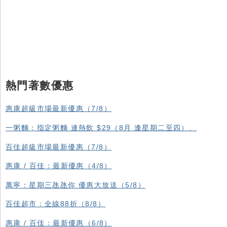
熱門著數優惠
惠康超級市場最新優惠（7/8）
一粥麵：指定粥麵 連熱飲 $29（8月 逢星期二至四）、
百佳超級市場最新優惠（7/8）
惠康 / 百佳：最新優惠（4/8）
萬寧：星期三氹氹你 優惠大放送（5/8）
百佳超市：全線88折（8/8）
惠康 / 百佳：最新優惠（6/8）