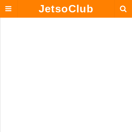
JetsoClub