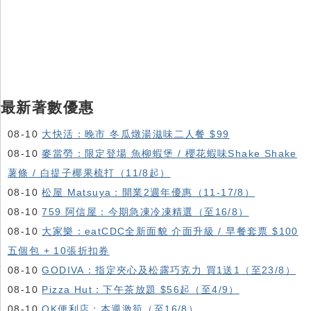
最新著數優惠
08-10
大快活：晚市 冬瓜燉湯滋味二人餐 $99
08-10
麥當勞：限定登場 魚柳蝦堡 / 櫻花蝦味Shake Shake
薯條 / 白提子椰果梳打（11/8起）
08-10
松屋 Matsuya：開業2週年優惠（11-17/8）
08-10
759 阿信屋：今期急凍冷凍精選（至16/8）
08-10
大家樂：eatCDC全新面貌 介面升級 / 早餐套票 $100
五個包 + 10張折扣券
08-10
GODIVA：指定夾心及松露巧克力 買1送1（至23/8）
08-10
Pizza Hut：下午茶放題 $56起（至4/9）
08-10
OK便利店：本週激筍（至16/8）