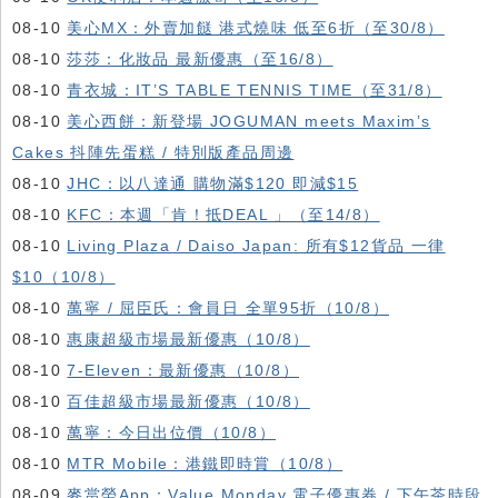
08-10
美心MX：外賣加餸 港式燒味 低至6折（至30/8）
08-10
莎莎：化妝品 最新優惠（至16/8）
08-10
青衣城：IT’S TABLE TENNIS TIME（至31/8）
08-10
美心西餅：新登場 JOGUMAN meets Maxim’s
Cakes 抖陣先蛋糕 / 特別版產品周邊
08-10
JHC：以八達通 購物滿$120 即減$15
08-10
KFC ：本週「肯！抵DEAL 」（至14/8）
08-10
Living Plaza / Daiso Japan: 所有$12貨品 一律
$10（10/8）
08-10
萬寧 / 屈臣氏：會員日 全單95折（10/8）
08-10
惠康超級市場最新優惠（10/8）
08-10
7-Eleven：最新優惠（10/8）
08-10
百佳超級市場最新優惠（10/8）
08-10
萬寧：今日出位價（10/8）
08-10
MTR Mobile：港鐵即時賞（10/8）
08-09
麥當勞App：Value Monday 電子優惠券 / 下午茶時段