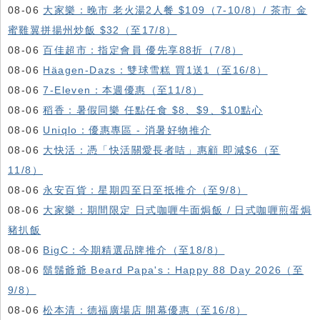
08-06
大家樂：晚市 老火湯2人餐 $109（7-10/8）/ 茶市 金
蜜雞翼拼揚州炒飯 $32（至17/8）
08-06
百佳超市：指定會員 優先享88折（7/8）
08-06
Häagen-Dazs ：雙球雪糕 買1送1（至16/8）
08-06
7-Eleven：本週優惠（至11/8）
08-06
稻香：暑假同樂 任點任食 $8、$9、$10點心
08-06
Uniqlo：優惠專區 - 消暑好物推介
08-06
大快活：憑「快活關愛長者咭」惠顧 即減$6（至
11/8）
08-06
永安百貨：星期四至日至抵推介（至9/8）
08-06
大家樂：期間限定 日式咖喱牛面焗飯 / 日式咖喱煎蛋焗
豬扒飯
08-06
BigC：今期精選品牌推介（至18/8）
08-06
鬍鬚爺爺 Beard Papa's：Happy 88 Day 2026（至
9/8）
08-06
松本清：德福廣場店 開幕優惠（至16/8）