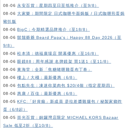
08-06
永安百貨：星期四至日至抵推介（至9/8）
08-06
大家樂：期間限定 日式咖喱牛面焗飯 / 日式咖喱煎蛋焗
豬扒飯
08-06
BigC：今期精選品牌推介（至18/8）
08-06
鬍鬚爺爺 Beard Papa's：Happy 88 Day 2026（至
9/8）
08-06
松本清：德福廣場店 開幕優惠（至16/8）
08-06
眼鏡88：周年感謝 名牌鏡架 買1送1（至11/8）
08-06
東海堂：全新「焦糖啫喱雞蛋布丁卷」
08-06
樓上 / 大棧：最新優惠（6/8）
08-06
包點先生：凍迷你菜肉包 $20/4個（指定星期四）
08-06
惠康 / 百佳：最新優惠（6/8）
08-05
KFC:「好肯癲」新成員 是拉差醬雞腿包 / 秘製家鄉炸
蛋（6/8起）
08-05
崇光百貨：銅鑼灣店限定 MICHAEL KORS Bazaar
Sale 低至2折（至10/8）