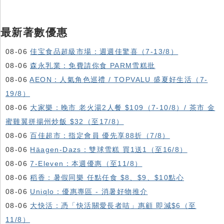
最新著數優惠
08-06
佳宝食品超級市場：週週佳驚喜（7-13/8）
08-06
森永乳業：免費請你食 PARM雪糕批
08-06
AEON：人氣角色巡禮 / TOPVALU 盛夏好生活（7-
19/8）
08-06
大家樂：晚市 老火湯2人餐 $109（7-10/8）/ 茶市 金
蜜雞翼拼揚州炒飯 $32（至17/8）
08-06
百佳超市：指定會員 優先享88折（7/8）
08-06
Häagen-Dazs ：雙球雪糕 買1送1（至16/8）
08-06
7-Eleven：本週優惠（至11/8）
08-06
稻香：暑假同樂 任點任食 $8、$9、$10點心
08-06
Uniqlo：優惠專區 - 消暑好物推介
08-06
大快活：憑「快活關愛長者咭」惠顧 即減$6（至
11/8）