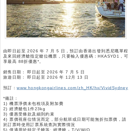
由即日起至 2026 年 7 月 5 日，預訂由香港出發到悉尼嘅單程
及來回經濟艙指定艙位機票，只要輸入優惠碼：HKASYD1，可
享最高 88折優惠*。
銷售日期： 即日起至 2026 年 7 月 5 日
旅遊日期： 即日起至 2026 年 12月 13 日
預訂：
www.hongkongairlines.com/zh_HK/hx/VividSydney
*備註：
1) 機票淨價未包稅項及附加費
2) 經濟艙包1件23kg
3) 優惠受條款及細則約束
4) 票價視座位情況而定，部分航班或日期可能無折扣票價，請
於訂票時使用訂票系統查詢實際情況
5) 僅適用於特定子艙等: 經濟艙 - T/V/W/O