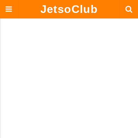
JetsoClub