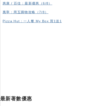
惠康 / 百佳：最新優惠（6/8）
萬寧：周五購物攻略（7/8）
Pizza Hut：一人餐 My Box 買1送1
最新著數優惠