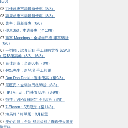
16/8）
-08
百佳超級市場最新優惠（8/8）
-08
惠康超級市場最新優惠（8/8）
-08
萬寧：最新優惠（8/8）
-07
優惠360：本週優惠（至13/8）
-07
萬寧 Mannings：全場無門檻 即享88折
（8/8）
-07
一粥麵：試食活動 手工鮮蝦雲吞 $29/盒
+ 送$6優惠券（8/8、16/8）
-07
百佳超市：全線88折（8/8）
-07
包點先生：新登場 手工煎餅
-07
Don Don Donki：週末優惠（至9/8）
-07
屈臣氏：全場無門檻88折（8/8）
-07
HKTVmall ：鬥減價 85折（8-9/8）
-07
莎莎：VIP會員限定 全店9折（8/8）
-07
7-Eleven：5天限定（至11/8）
-07
海馬牌 / 軒琴居：8月精選
-07
美心西餅：全新 鮮果蛋糕 / 蜘蛛俠天際穿
梭蛋糕