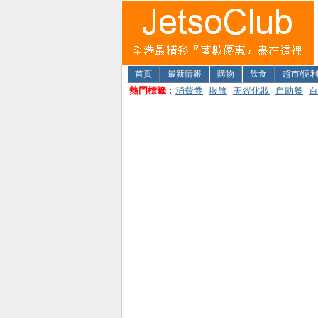
首頁
最新情報
購物
飲食
超市/便
熱門標籤
：
消費券
服飾
美容化妝
自助餐
百