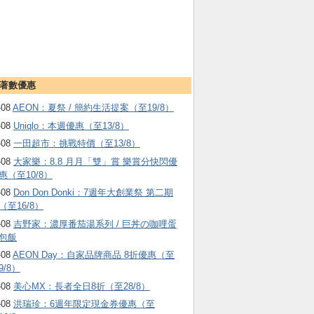
著數優惠
-08
AEON：夏祭 / 簡約生活提案（至19/8）
-08
Uniqlo：本週優惠（至13/8）
-08
一田超市：挑戰特價（至13/8）
-08
大家樂：8.8 月月「雙」賞 樂賞分快閃優
惠（至10/8）
-08
Don Don Donki：7週年大創業祭 第二期
（至16/8）
-08
吉野家：濃厚番茄湯系列 / 巨丼の咖哩蛋
包飯
-08
AEON Day：自家品牌商品 8折優惠（至
9/8）
-08
美心MX：長者全日8折（至28/8）
-08
洪瑞珍：6週年限定現金券優惠（至