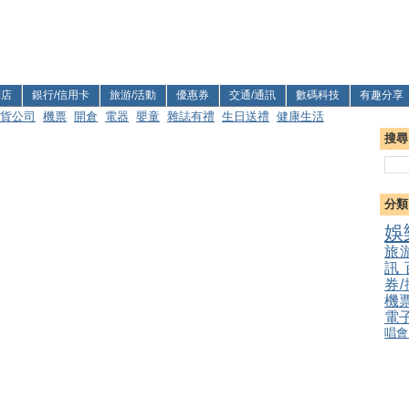
利店
銀行/信用卡
旅游/活動
優惠券
交通/通訊
數碼科技
有趣分享
貨公司
機票
開倉
電器
嬰童
雜誌有禮
生日送禮
健康生活
搜尋
分類
娛
旅
訊
券
機
電
唱