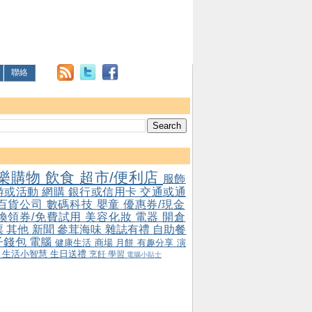
聯絡
樂購物
飲食
超市/便利店
服飾
游或活動
網購
銀行或信用卡
交通或通
百貨公司
數碼科技
嬰童
優惠券/現金
/換領券/免費試用
美容化妝
電器
開倉
票
其他
新聞
參茸海味
雜誌有禮
自助餐
子錢包
電腦
健康生活
商場
月餅
有趣分享
演
會
生活小智慧
生日送禮
烹飪
學習
電腦小貼士