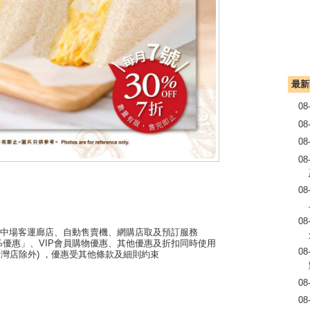
最新
08
08
08
08
08
08
1中場客運廊店、自動售賣機、網購店取及預訂服務
%優惠」、VIP會員購物優惠、其他優惠及折扣同時使用
08
 (愉景灣店除外) ，優惠受其他條款及細則約束
08
08