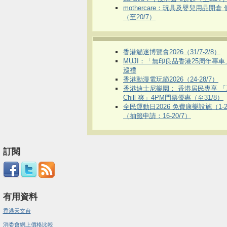
mothercare：玩具及嬰兒用品開倉
（至20/7）
香港貓迷博覽會2026（31/7-2/8）
MUJI：「無印良品香港25周年專
巡禮
香港動漫電玩節2026（24-28/7）
香港迪士尼樂園： 香港居民專享 「
Chill 爽」4PM門票優惠（至31/8）
全民運動日2026 免費康樂設施（1-2
（抽籤申請：16-20/7）
訂閱
有用資料
香港天文台
消委會網上價格比較