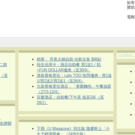
如有
贊助
電郵
Loading..
稻香： 宵夜火鍋自助 任飲任食 $98起
第二期
恒生信用卡：酒店自助餐 買1送1 / $1
+FUN DOLLAR優惠（至30/9）
惠（至
港島香格里拉：cafe TOO 快閃優惠 - 買1送
1/買2送2/買2送1（至26/6）
九龍香格里拉酒店：「香聚麵包」午餐放題
（27/3-12/4）
百樂酒店：自助餐/下午茶 低至5折（至
28/2）
）
運動名牌開
下期《U Magazine》別注版 隨書附上「小
丸子輕便雨傘」（24/8出版）
）