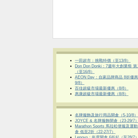
一田超市：挑戰特價（至13/8）
Don Don Donki：7週年大創業祭 
（至16/8）
AEON Day：自家品牌商品 8折優
9/8）
百佳超級市場最新優惠（8/8）
惠康超級市場最新優惠（8/8）
名牌服飾及旅行用品開倉（5-10/8）
JOYCE & 名牌服飾開倉（23-29/7
Marathon Sports 馬拉松便服及
倉 低至2折（22-27/7）
Lenovo：年度開倉 6折起（至28/7