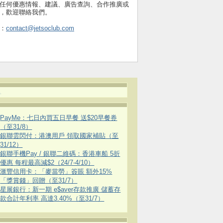
任何優惠情報、建議、廣告查詢、合作推廣或
，歡迎聯絡我們。
：
contact@jetsoclub.com
.
PayMe：七日內買五日早餐 送$20早餐券
（至31/8）
銀聯雲閃付：港澳用戶 領取國家補貼（至
31/12）
銀聯手機Pay / 銀聯二維碼：香港車船 5折
優惠 每程最高減$2（24/7-4/10）
滙豐信用卡：「麥當勞」簽賬 額外15%
「獎賞錢」回贈（至31/7）
星展銀行：新一期 e$aver存款推廣 儲蓄存
款合計年利率 高達3.40%（至31/7）