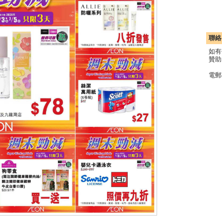
聯絡
如有
贊助
電郵