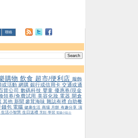
聯絡
樂購物
飲食
超市/便利店
服飾
游或活動
網購
銀行或信用卡
交通或通
百貨公司
數碼科技
嬰童
優惠券/現金
/換領券/免費試用
美容化妝
電器
開倉
票
其他
新聞
參茸海味
雜誌有禮
自助餐
子錢包
電腦
健康生活
商場
月餅
有趣分享
演
會
生活小智慧
生日送禮
烹飪
學習
電腦小貼士