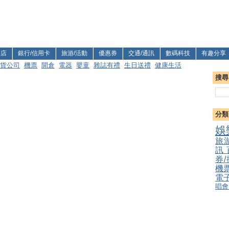
利店
銀行/信用卡
旅游/活動
優惠券
交通/通訊
數碼科技
有趣分享
貨公司
機票
開倉
電器
嬰童
雜誌有禮
生日送禮
健康生活
搜尋
分類
娛
旅
訊
券
機
電
唱