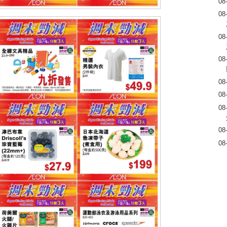
08
08
08
08
08
08
08
08
08