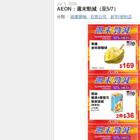
Jul 3, 2026
AEON：週末勁減（至5/7）
分類：
娛樂購物
,
百貨公司
,
超市/便利店