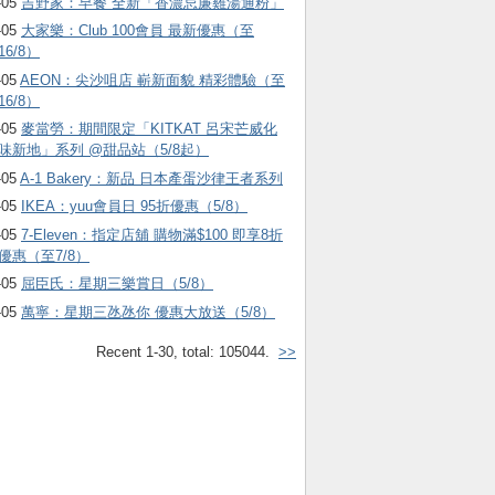
-05
吉野家：早餐 全新「香濃忌廉雞湯通粉」
-05
大家樂：Club 100會員 最新優惠（至
16/8）
-05
AEON：尖沙咀店 嶄新面貌 精彩體驗（至
16/8）
-05
麥當勞：期間限定「KITKAT 呂宋芒威化
味新地」系列 @甜品站（5/8起）
-05
A-1 Bakery：新品 日本產蛋沙律王者系列
-05
IKEA：yuu會員日 95折優惠（5/8）
-05
7-Eleven：指定店舖 購物滿$100 即享8折
優惠（至7/8）
-05
屈臣氏：星期三樂賞日（5/8）
-05
萬寧：星期三氹氹你 優惠大放送（5/8）
Recent 1-30, total: 105044.
>>