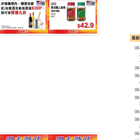
最新
08
08
08
08
08
08
08
08