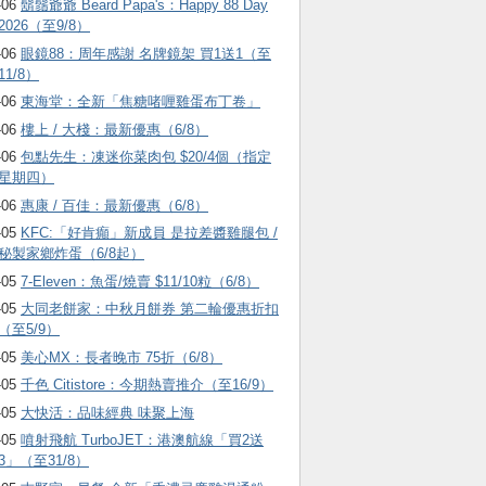
-06
鬍鬚爺爺 Beard Papa's：Happy 88 Day
2026（至9/8）
-06
眼鏡88：周年感謝 名牌鏡架 買1送1（至
11/8）
-06
東海堂：全新「焦糖啫喱雞蛋布丁卷」
-06
樓上 / 大棧：最新優惠（6/8）
-06
包點先生：凍迷你菜肉包 $20/4個（指定
星期四）
-06
惠康 / 百佳：最新優惠（6/8）
-05
KFC:「好肯癲」新成員 是拉差醬雞腿包 /
秘製家鄉炸蛋（6/8起）
-05
7-Eleven：魚蛋/燒賣 $11/10粒（6/8）
-05
大同老餅家：中秋月餅券 第二輪優惠折扣
（至5/9）
-05
美心MX：長者晚市 75折（6/8）
-05
千色 Citistore：今期熱賣推介（至16/9）
-05
大快活：品味經典 味聚上海
-05
噴射飛航 TurboJET：港澳航線「買2送
3」（至31/8）