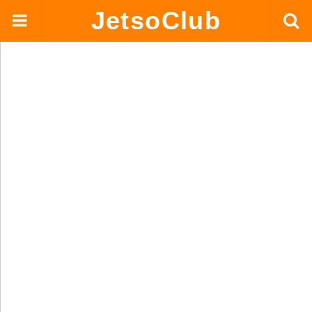
JetsoClub