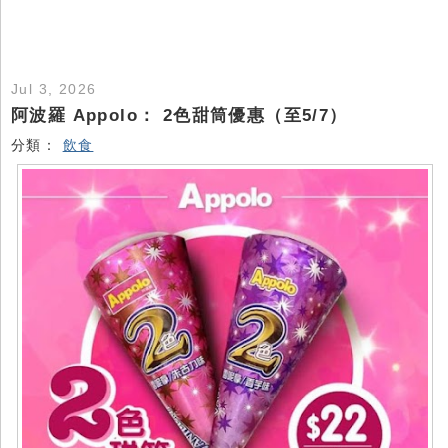
Jul 3, 2026
阿波羅 Appolo： 2色甜筒優惠（至5/7）
分類：
飲食