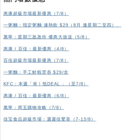
惠康超級市場最新優惠（7/8）
一粥麵：指定粥麵 連熱飲 $29（8月 逢星期二至四）、
萬寧：星期三氹氹你 優惠大放送（5/8）
惠康 / 百佳：最新優惠（4/8）
百佳超級市場最新優惠（7/8）
一粥麵：手工鮮蝦雲吞 $29/盒
KFC ：本週「肯！抵DEAL 」（至7/8）
惠康 / 百佳：最新優惠（6/8）
萬寧：周五購物攻略（7/8）
佳宝食品超級市場：週週佳驚喜（7-13/8）