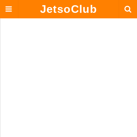
JetsoClub