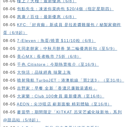
08-06
樓上 / 大棧：最新優惠（6/8）
08-06
包點先生：凍迷你菜肉包 $20/4個（指定星期四）
08-06
惠康 / 百佳：最新優惠（6/8）
08-05
KFC:「好肯癲」新成員 是拉差醬雞腿包 / 秘製家鄉炸
蛋（6/8起）
08-05
7-Eleven：魚蛋/燒賣 $11/10粒（6/8）
08-05
大同老餅家：中秋月餅券 第二輪優惠折扣（至5/9）
08-05
美心MX：長者晚市 75折（6/8）
08-05
千色 Citistore：今期熱賣推介（至16/9）
08-05
大快活：品味經典 味聚上海
08-05
噴射飛航 TurboJET：港澳航線「買2送3」（至31/8）
08-05
吉野家：早餐 全新「香濃忌廉雞湯通粉」
08-05
大家樂：Club 100會員 最新優惠（至16/8）
08-05
AEON：尖沙咀店 嶄新面貌 精彩體驗（至16/8）
08-05
麥當勞：期間限定「KITKAT 呂宋芒威化味新地」系列
@甜品站（5/8起）