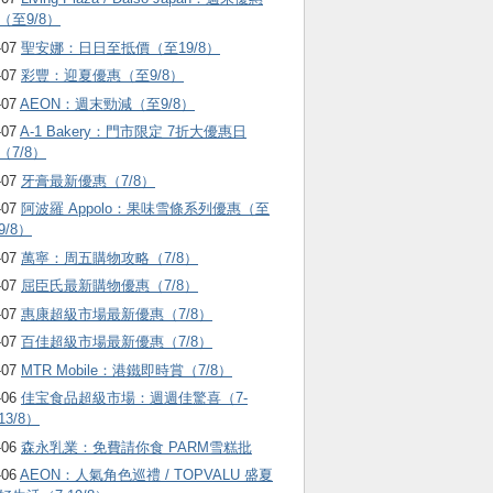
（至9/8）
-07
聖安娜：日日至抵價（至19/8）
-07
彩豐：迎夏優惠（至9/8）
-07
AEON：週末勁減（至9/8）
-07
A-1 Bakery：門市限定 7折大優惠日
（7/8）
-07
牙膏最新優惠（7/8）
-07
阿波羅 Appolo：果味雪條系列優惠（至
9/8）
-07
萬寧：周五購物攻略（7/8）
-07
屈臣氏最新購物優惠（7/8）
-07
惠康超級市場最新優惠（7/8）
-07
百佳超級市場最新優惠（7/8）
-07
MTR Mobile：港鐵即時賞（7/8）
-06
佳宝食品超級市場：週週佳驚喜（7-
13/8）
-06
森永乳業：免費請你食 PARM雪糕批
-06
AEON：人氣角色巡禮 / TOPVALU 盛夏