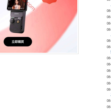
08
08
08
08
08
08
08
08
08
08
08
08
08
08