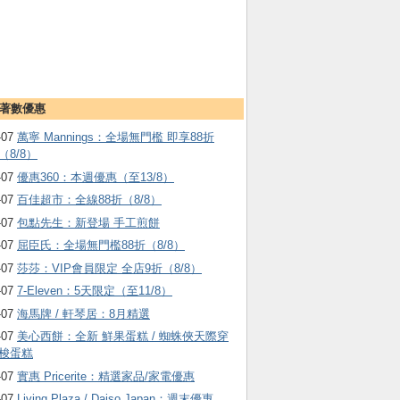
著數優惠
-07
萬寧 Mannings：全場無門檻 即享88折
（8/8）
-07
優惠360：本週優惠（至13/8）
-07
百佳超市：全線88折（8/8）
-07
包點先生：新登場 手工煎餅
-07
屈臣氏：全場無門檻88折（8/8）
-07
莎莎：VIP會員限定 全店9折（8/8）
-07
7-Eleven：5天限定（至11/8）
-07
海馬牌 / 軒琴居：8月精選
-07
美心西餅：全新 鮮果蛋糕 / 蜘蛛俠天際穿
梭蛋糕
-07
實惠 Pricerite：精選家品/家電優惠
-07
Living Plaza / Daiso Japan：週末優惠