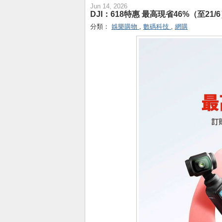
Jun 14, 2026
DJI：618特惠 最高現省46%（至21/
分類：
娛樂購物
,
數碼科技
,
網購