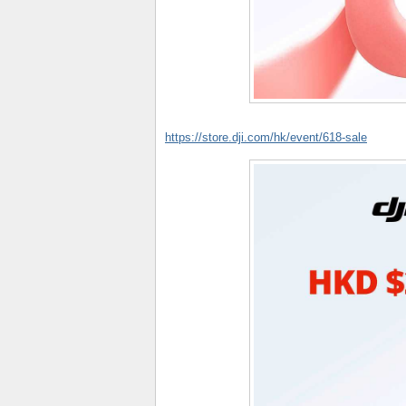
https://store.dji.com/hk/event/618-sale