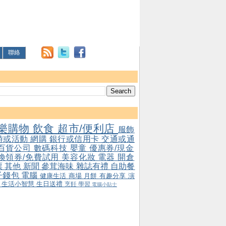
聯絡
樂購物
飲食
超市/便利店
服飾
游或活動
網購
銀行或信用卡
交通或通
百貨公司
數碼科技
嬰童
優惠券/現金
/換領券/免費試用
美容化妝
電器
開倉
票
其他
新聞
參茸海味
雜誌有禮
自助餐
子錢包
電腦
健康生活
商場
月餅
有趣分享
演
會
生活小智慧
生日送禮
烹飪
學習
電腦小貼士