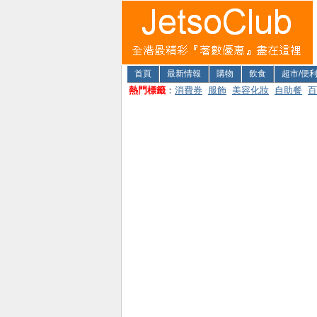
首頁
最新情報
購物
飲食
超市/便
熱門標籤
：
消費券
服飾
美容化妝
自助餐
百