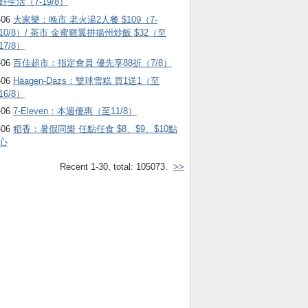
好生活（7-19/8）
-06
大家樂：晚市 老火湯2人餐 $109（7-
10/8）/ 茶市 金蜜雞翼拼揚州炒飯 $32（至
17/8）
-06
百佳超市：指定會員 優先享88折（7/8）
-06
Häagen-Dazs ：雙球雪糕 買1送1（至
16/8）
-06
7-Eleven：本週優惠（至11/8）
-06
稻香：暑假同樂 任點任食 $8、$9、$10點
心
Recent 1-30, total: 105073.
>>