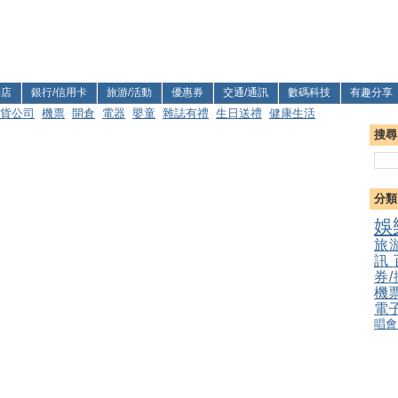
利店
銀行/信用卡
旅游/活動
優惠券
交通/通訊
數碼科技
有趣分享
貨公司
機票
開倉
電器
嬰童
雜誌有禮
生日送禮
健康生活
搜尋
分類
娛
旅
訊
券
機
電
唱